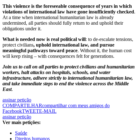
This violence is the foreseeable consequence of years in which
violations of international law have gone insufficiently checked
.
At a time when international humanitarian law is already
undermined, all parties should fully return to and uphold their
obligations under it.
What is needed now is real political will
: to de-escalate tensions,
protect civilians
, uphold international law, and pursue
meaningful pathways toward peace
. Without it, the human cost
will keep rising – with consequences felt for generations.
Join us to call on all parties to protect civilians and humanitarian
workers, halt attacks on hospitals, schools, and water
infrastructure, adhere strictly to international humanitarian law,
and take immediate steps to end the violence across the Middle
East
.
assinar petição
COMPARTILHAR
compartilhar com meus amigos do
Facebook
TWEET
E-MAIL
assinar petição
Ver mais petições:
Saúde
Direitos humanos