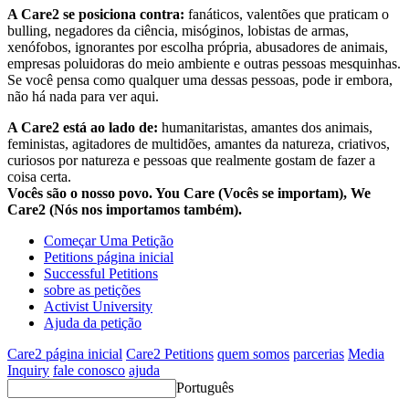
A Care2 se posiciona contra:
fanáticos, valentões que praticam o
bulling, negadores da ciência, misóginos, lobistas de armas,
xenófobos, ignorantes por escolha própria, abusadores de animais,
empresas poluidoras do meio ambiente e outras pessoas mesquinhas.
Se você pensa como qualquer uma dessas pessoas, pode ir embora,
não há nada para ver aqui.
A Care2 está ao lado de:
humanitaristas, amantes dos animais,
feministas, agitadores de multidões, amantes da natureza, criativos,
curiosos por natureza e pessoas que realmente gostam de fazer a
coisa certa.
Vocês são o nosso povo. You Care (Vocês se importam), We
Care2 (Nós nos importamos também).
Começar Uma Petição
Petitions página inicial
Successful Petitions
sobre as petições
Activist University
Ajuda da petição
Care2 página inicial
Care2 Petitions
quem somos
parcerias
Media
Inquiry
fale conosco
ajuda
Português