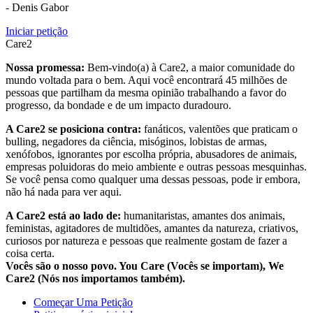
- Denis Gabor
Iniciar petição
Care2
Nossa promessa:
Bem-vindo(a) à Care2, a maior comunidade do
mundo voltada para o bem. Aqui você encontrará 45 milhões de
pessoas que partilham da mesma opinião trabalhando a favor do
progresso, da bondade e de um impacto duradouro.
A Care2 se posiciona contra:
fanáticos, valentões que praticam o
bulling, negadores da ciência, misóginos, lobistas de armas,
xenófobos, ignorantes por escolha própria, abusadores de animais,
empresas poluidoras do meio ambiente e outras pessoas mesquinhas.
Se você pensa como qualquer uma dessas pessoas, pode ir embora,
não há nada para ver aqui.
A Care2 está ao lado de:
humanitaristas, amantes dos animais,
feministas, agitadores de multidões, amantes da natureza, criativos,
curiosos por natureza e pessoas que realmente gostam de fazer a
coisa certa.
Vocês são o nosso povo. You Care (Vocês se importam), We
Care2 (Nós nos importamos também).
Começar Uma Petição