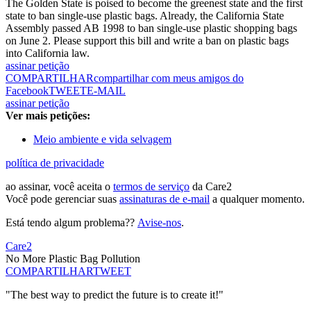
The Golden State is poised to become the greenest state and the first
state to ban single-use plastic bags. Already, the California State
Assembly passed AB 1998 to ban single-use plastic shopping bags
on June 2. Please support this bill and write a ban on plastic bags
into California law.
assinar petição
COMPARTILHAR
compartilhar com meus amigos do
Facebook
TWEET
E-MAIL
assinar petição
Ver mais petições:
Meio ambiente e vida selvagem
política de privacidade
ao assinar, você aceita o
termos de serviço
da Care2
Você pode gerenciar suas
assinaturas de e-mail
a qualquer momento.
Está tendo algum problema??
Avise-nos
.
Care2
No More Plastic Bag Pollution
COMPARTILHAR
TWEET
"The best way to predict the future is to create it!"