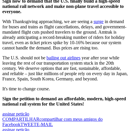
Sign now to demand that the U.S. finally build a high-speed
national rail network and make non-plane travel accessible to
everyone.
With Thanksgiving approaching, we are seeing a
surge
in demand
for buses and trains as flight cancellations, delays, and government-
mandated flight cuts pushed travelers to the ground. Amtrak is
already anticipating a record-breaking number of riders for holiday
travel, even as ticket prices spike by 10-16% because our system
cannot handle the demand. Bus prices are rising too.
The U.S. should not be
bailing out airlines
year after year while
leaving the rest of our transportation system stuck in the 20th
century. We deserve options that are fast, sustainable, affordable,
and reliable – just like millions of people rely on every day in Japan,
France, Spain, South Korea, Germany, and beyond.
It's time to change course.
Sign the petition to demand an affordable, modern, high-speed
national rail system for the United States!
assinar petição
COMPARTILHAR
compartilhar com meus amigos do
Facebook
TWEET
E-MAIL
assinar petição