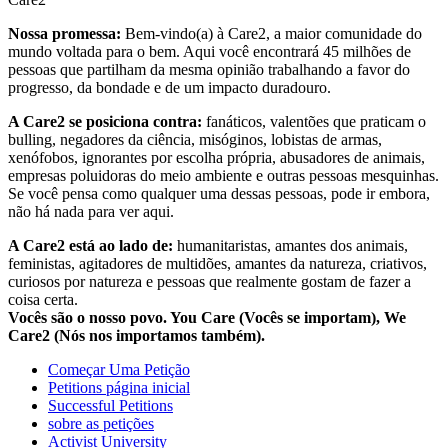
Nossa promessa:
Bem-vindo(a) à Care2, a maior comunidade do
mundo voltada para o bem. Aqui você encontrará 45 milhões de
pessoas que partilham da mesma opinião trabalhando a favor do
progresso, da bondade e de um impacto duradouro.
A Care2 se posiciona contra:
fanáticos, valentões que praticam o
bulling, negadores da ciência, misóginos, lobistas de armas,
xenófobos, ignorantes por escolha própria, abusadores de animais,
empresas poluidoras do meio ambiente e outras pessoas mesquinhas.
Se você pensa como qualquer uma dessas pessoas, pode ir embora,
não há nada para ver aqui.
A Care2 está ao lado de:
humanitaristas, amantes dos animais,
feministas, agitadores de multidões, amantes da natureza, criativos,
curiosos por natureza e pessoas que realmente gostam de fazer a
coisa certa.
Vocês são o nosso povo. You Care (Vocês se importam), We
Care2 (Nós nos importamos também).
Começar Uma Petição
Petitions página inicial
Successful Petitions
sobre as petições
Activist University