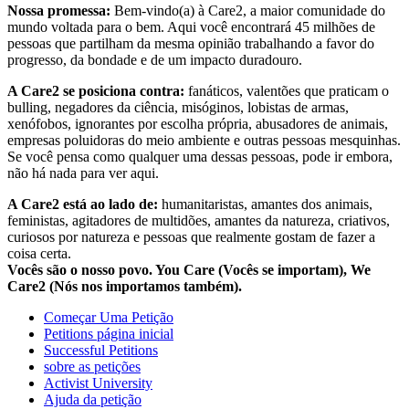
Nossa promessa:
Bem-vindo(a) à Care2, a maior comunidade do
mundo voltada para o bem. Aqui você encontrará 45 milhões de
pessoas que partilham da mesma opinião trabalhando a favor do
progresso, da bondade e de um impacto duradouro.
A Care2 se posiciona contra:
fanáticos, valentões que praticam o
bulling, negadores da ciência, misóginos, lobistas de armas,
xenófobos, ignorantes por escolha própria, abusadores de animais,
empresas poluidoras do meio ambiente e outras pessoas mesquinhas.
Se você pensa como qualquer uma dessas pessoas, pode ir embora,
não há nada para ver aqui.
A Care2 está ao lado de:
humanitaristas, amantes dos animais,
feministas, agitadores de multidões, amantes da natureza, criativos,
curiosos por natureza e pessoas que realmente gostam de fazer a
coisa certa.
Vocês são o nosso povo. You Care (Vocês se importam), We
Care2 (Nós nos importamos também).
Começar Uma Petição
Petitions página inicial
Successful Petitions
sobre as petições
Activist University
Ajuda da petição