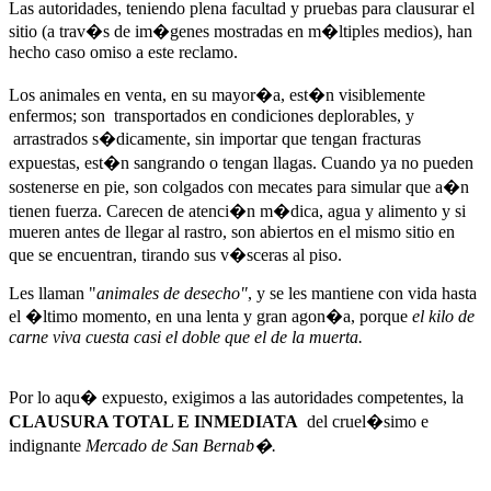
Las autoridades, teniendo plena facultad y pruebas para clausurar el
sitio (a trav�s de im�genes mostradas en m�ltiples medios), han
hecho caso omiso a este reclamo.
Los animales en venta, en su mayor�a, est�n visiblemente
enfermos; son transportados en condiciones deplorables, y
arrastrados s�dicamente, sin importar que tengan fracturas
expuestas, est�n sangrando o tengan llagas. Cuando ya no pueden
sostenerse en pie, son colgados con mecates para simular que a�n
tienen fuerza. Carecen de atenci�n m�dica, agua y alimento y si
mueren antes de llegar al rastro, son abiertos en el mismo sitio en
que se encuentran, tirando sus v�sceras al piso.
Les llaman "
animales
de desecho"
, y se les mantiene con vida hasta
el �ltimo momento, en una lenta y gran agon�a, porque
el kilo de
carne viva cuesta casi el doble que el de la muerta.
Por lo aqu� expuesto, exigimos a las autoridades competentes, la
CLAUSURA TOTAL E INMEDIATA
del cruel�simo e
indignante
Mercado de San Bernab�.