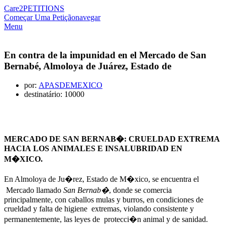
Care2
PETITIONS
Começar Uma Petição
navegar
Menu
En contra de la impunidad en el Mercado de San
Bernabé, Almoloya de Juárez, Estado de
por:
APASDEMEXICO
destinatário: 10000
MERCADO DE SAN BERNAB�: CRUELDAD EXTREMA
HACIA LOS ANIMALES E INSALUBRIDAD EN
M�XICO.
En Almoloya de Ju�rez, Estado de M�xico, se encuentra el
Mercado llamado
San Bernab�
, donde se comercia
principalmente, con caballos mulas y burros, en condiciones de
crueldad y falta de higiene extremas, violando consistente y
permanentemente, las leyes de protecci�n animal y de sanidad.