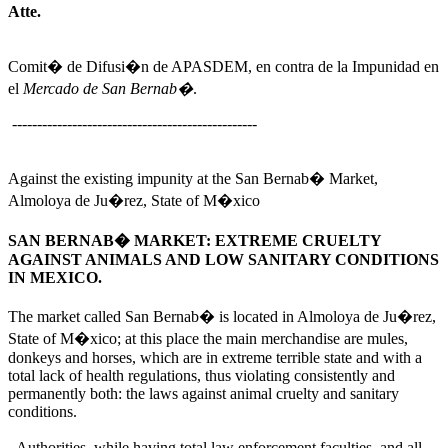
Atte.
Comit� de Difusi�n de APASDEM, en contra de la Impunidad en
el
Mercado de San Bernab�
.
-------------------------------------------------
Against the existing impunity at the San Bernab� Market,
Almoloya de Ju�rez, State of M�xico
SAN BERNAB� MARKET: EXTREME CRUELTY
AGAINST ANIMALS AND LOW SANITARY CONDITIONS
IN MEXICO.
The market called San Bernab� is located in Almoloya de Ju�rez,
State of M�xico; at this place the main merchandise are mules,
donkeys and horses, which are in extreme terrible state and with a
total lack of health regulations, thus violating consistently and
permanently both: the laws against animal cruelty and sanitary
conditions.
Authorities, while having total law enforcement faculties, and all