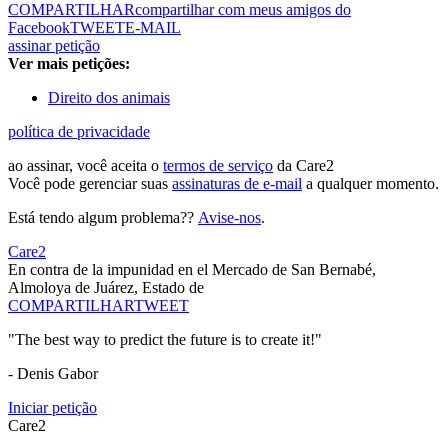
COMPARTILHAR
compartilhar com meus amigos do
Facebook
TWEET
E-MAIL
assinar petição
Ver mais petições:
Direito dos animais
política de privacidade
ao assinar, você aceita o
termos de serviço
da Care2
Você pode gerenciar suas
assinaturas de e-mail
a qualquer momento.
Está tendo algum problema??
Avise-nos
.
Care2
En contra de la impunidad en el Mercado de San Bernabé,
Almoloya de Juárez, Estado de
COMPARTILHAR
TWEET
"The best way to predict the future is to create it!"
- Denis Gabor
Iniciar petição
Care2