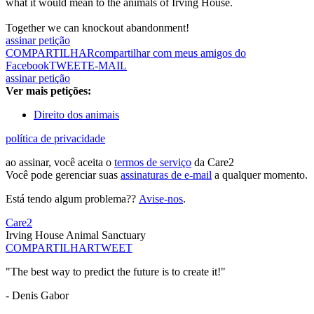
what it would mean to the animals of Irving House.
Together we can knockout abandonment!
assinar petição
COMPARTILHAR
compartilhar com meus amigos do
Facebook
TWEET
E-MAIL
assinar petição
Ver mais petições:
Direito dos animais
política de privacidade
ao assinar, você aceita o
termos de serviço
da Care2
Você pode gerenciar suas
assinaturas de e-mail
a qualquer momento.
Está tendo algum problema??
Avise-nos
.
Care2
Irving House Animal Sanctuary
COMPARTILHAR
TWEET
"The best way to predict the future is to create it!"
- Denis Gabor