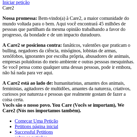
Iniciar petição
Care2
Nossa promessa:
Bem-vindo(a) à Care2, a maior comunidade do
mundo voltada para o bem. Aqui você encontrará 45 milhões de
pessoas que partilham da mesma opinião trabalhando a favor do
progresso, da bondade e de um impacto duradouro.
A Care2 se posiciona contra:
fanáticos, valentões que praticam o
bulling, negadores da ciência, misóginos, lobistas de armas,
xenófobos, ignorantes por escolha própria, abusadores de animais,
empresas poluidoras do meio ambiente e outras pessoas mesquinhas.
Se você pensa como qualquer uma dessas pessoas, pode ir embora,
não há nada para ver aqui.
A Care2 está ao lado de:
humanitaristas, amantes dos animais,
feministas, agitadores de multidões, amantes da natureza, criativos,
curiosos por natureza e pessoas que realmente gostam de fazer a
coisa certa.
Vocês são o nosso povo. You Care (Vocês se importam), We
Care2 (Nós nos importamos também).
Começar Uma Petição
Petitions página inicial
Successful Petitions