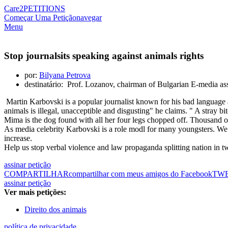
Care2
PETITIONS
Começar Uma Petição
navegar
Menu
Stop journalsits speaking against animals rights
por:
Bilyana Petrova
destinatário: Prof. Lozanov, chairman of Bulgarian E-media as
Martin Karbovski is a popular journalist known for his bad language
animals is illegal, unacceptible and disgusting" he claims. " A stray 
Mima is the dog found with all her four legs chopped off. Thousand o
As media celebrity Karbovski is a role modl for many youngsters. We ar
increase.
Help us stop verbal violence and law propaganda splitting nation in 
assinar petição
COMPARTILHAR
compartilhar com meus amigos do Facebook
TW
assinar petição
Ver mais petições:
Direito dos animais
política de privacidade