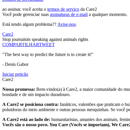
ao assinar, você aceita o
termos de serviço
da Care2
Você pode gerenciar suas
assinaturas de e-mail
a qualquer momento.
Está tendo algum problema??
Avise-nos
.
Care2
Stop journalsits speaking against animals rights
COMPARTILHAR
TWEET
"The best way to predict the future is to create it!"
- Denis Gabor
Iniciar petição
Care2
Nossa promessa:
Bem-vindo(a) à Care2, a maior comunidade do mund
bondade e de um impacto duradouro.
A Care2 se posiciona contra:
fanáticos, valentões que praticam o bu
poluidoras do meio ambiente e outras pessoas mesquinhas. Se você pe
A Care2 está ao lado de:
humanitaristas, amantes dos animais, femini
Vocês são o nosso povo. You Care (Vocês se importam), We Car