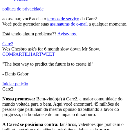
política de privacidade
ao assinar, você aceita o
termos de serviço
da Care2
Você pode gerenciar suas
assinaturas de e-mail
a qualquer momento.
Está tendo algum problema??
Avise-nos
.
Care2
Wes Chesbro ask's for 6 month slow down Mr Snow.
COMPARTILHAR
TWEET
"The best way to predict the future is to create it!"
- Denis Gabor
Iniciar petição
Care2
Nossa promessa:
Bem-vindo(a) à Care2, a maior comunidade do
mundo voltada para o bem. Aqui você encontrará 45 milhões de
pessoas que partilham da mesma opinião trabalhando a favor do
progresso, da bondade e de um impacto duradouro.
A Care2 se posiciona contra:
fanáticos, valentões que praticam o
bulling, negadores da ciência, misóginos, lobistas de armas,