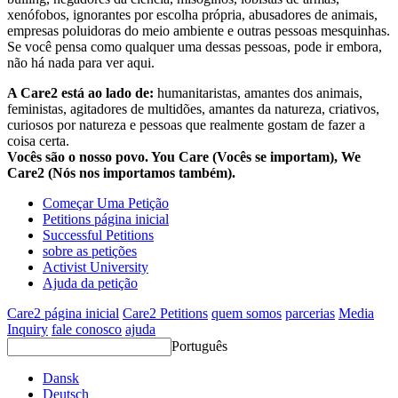
xenófobos, ignorantes por escolha própria, abusadores de animais,
empresas poluidoras do meio ambiente e outras pessoas mesquinhas.
Se você pensa como qualquer uma dessas pessoas, pode ir embora,
não há nada para ver aqui.
A Care2 está ao lado de:
humanitaristas, amantes dos animais,
feministas, agitadores de multidões, amantes da natureza, criativos,
curiosos por natureza e pessoas que realmente gostam de fazer a
coisa certa.
Vocês são o nosso povo. You Care (Vocês se importam), We
Care2 (Nós nos importamos também).
Começar Uma Petição
Petitions página inicial
Successful Petitions
sobre as petições
Activist University
Ajuda da petição
Care2 página inicial
Care2 Petitions
quem somos
parcerias
Media
Inquiry
fale conosco
ajuda
Português
Dansk
Deutsch