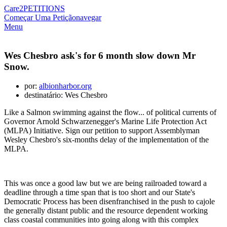
Care2
PETITIONS
Começar Uma Petição
navegar
Menu
Wes Chesbro ask's for 6 month slow down Mr
Snow.
por:
albionharbor.org
destinatário: Wes Chesbro
Like a Salmon swimming against the flow... of political currents of
Governor Arnold Schwarzenegger's Marine Life Protection Act
(MLPA) Initiative. Sign our petition to support Assemblyman
Wesley Chesbro's six-months delay of the implementation of the
MLPA.
This was once a good law but we are being railroaded toward a
deadline through a time span that is too short and our State's
Democratic Process has been disenfranchised in the push to cajole
the generally distant public and the resource dependent working
class coastal communities into going along with this complex