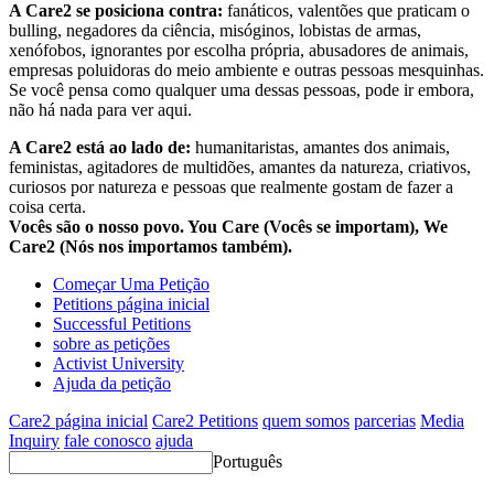
A Care2 se posiciona contra:
fanáticos, valentões que praticam o
bulling, negadores da ciência, misóginos, lobistas de armas,
xenófobos, ignorantes por escolha própria, abusadores de animais,
empresas poluidoras do meio ambiente e outras pessoas mesquinhas.
Se você pensa como qualquer uma dessas pessoas, pode ir embora,
não há nada para ver aqui.
A Care2 está ao lado de:
humanitaristas, amantes dos animais,
feministas, agitadores de multidões, amantes da natureza, criativos,
curiosos por natureza e pessoas que realmente gostam de fazer a
coisa certa.
Vocês são o nosso povo. You Care (Vocês se importam), We
Care2 (Nós nos importamos também).
Começar Uma Petição
Petitions página inicial
Successful Petitions
sobre as petições
Activist University
Ajuda da petição
Care2 página inicial
Care2 Petitions
quem somos
parcerias
Media
Inquiry
fale conosco
ajuda
Português