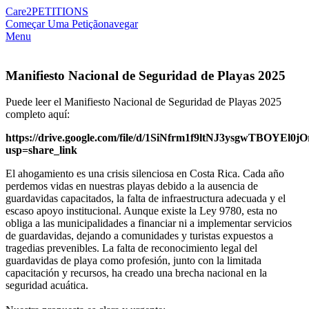
Care2
PETITIONS
Começar Uma Petição
navegar
Menu
Manifiesto Nacional de Seguridad de Playas 2025
Puede leer el Manifiesto Nacional de Seguridad de Playas 2025
completo aquí:
https://drive.google.com/file/d/1SiNfrm1f9ltNJ3ysgwTBOYEl0
usp=share_link
El ahogamiento es una crisis silenciosa en Costa Rica. Cada año
perdemos vidas en nuestras playas debido a la ausencia de
guardavidas capacitados, la falta de infraestructura adecuada y el
escaso apoyo institucional. Aunque existe la Ley 9780, esta no
obliga a las municipalidades a financiar ni a implementar servicios
de guardavidas, dejando a comunidades y turistas expuestos a
tragedias prevenibles. La falta de reconocimiento legal del
guardavidas de playa como profesión, junto con la limitada
capacitación y recursos, ha creado una brecha nacional en la
seguridad acuática.