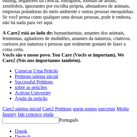
bulling, negadores da ciência, misóginos, lobistas de armas,
xenófobos, ignorantes por escolha própria, abusadores de animais,
empresas poluidoras do meio ambiente e outras pessoas mesquinhas.
Se você pensa como qualquer uma dessas pessoas, pode ir embora,
não há nada para ver aqui.
A Care2 está ao lado de:
humanitaristas, amantes dos animais,
feministas, agitadores de multidões, amantes da natureza, criativos,
curiosos por natureza e pessoas que realmente gostam de fazer a
coisa certa.
Vocês são o nosso povo. You Care (Vocês se importam), We
Care2 (Nós nos importamos também).
Começar Uma Petição
Petitions página inicial
Successful Petitions
sobre as petições
Activist University
Ajuda da petição
Care2 página inicial
Care2 Petitions
quem somos
parcerias
Media
Inquiry
fale conosco
ajuda
Português
Dansk
Deutsch