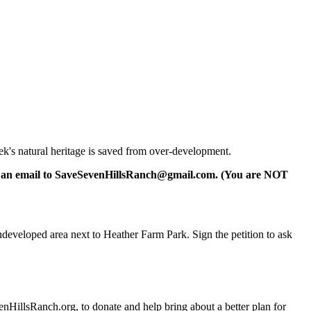
eek's natural heritage is saved from over-development.
 an email to SaveSevenHillsRanch@gmail.com. (You are NOT
ndeveloped area next to Heather Farm Park. Sign the
petition to ask
HillsRanch.org, to donate and help bring about a better plan for