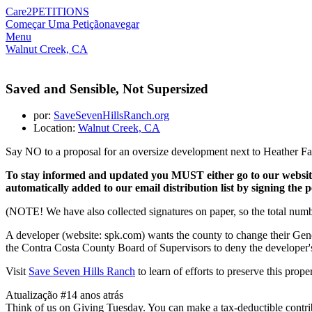
Care2
PETITIONS
Começar Uma Petição
navegar
Menu
Walnut Creek, CA
Saved and Sensible, Not Supersized
por:
SaveSevenHillsRanch.org
Location:
Walnut Creek, CA
Say NO to a proposal for an oversize development next to Heather Farm
To stay informed and updated you MUST either go to our websi
automatically added to our email distribution list by signing the pe
(NOTE! We have also collected signatures on paper, so the total numb
A developer (website: spk.com) wants the county to change their Gen
the Contra Costa County Board of Supervisors to deny the developer's
Visit
Save Seven Hills Ranch
to learn of efforts to preserve this prope
Atualização #1
4 anos atrás
Think of us on Giving Tuesday. You can make a tax-deductible contrib