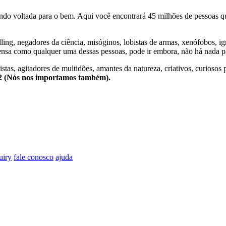
o voltada para o bem. Aqui você encontrará 45 milhões de pessoas qu
lling, negadores da ciência, misóginos, lobistas de armas, xenófobos, i
nsa como qualquer uma dessas pessoas, pode ir embora, não há nada pa
stas, agitadores de multidões, amantes da natureza, criativos, curiosos 
e2 (Nós nos importamos também).
uiry
fale conosco
ajuda