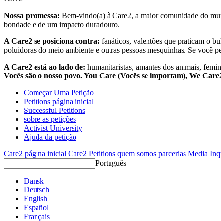
Nossa promessa:
Bem-vindo(a) à Care2, a maior comunidade do mund
bondade e de um impacto duradouro.
A Care2 se posiciona contra:
fanáticos, valentões que praticam o bu
poluidoras do meio ambiente e outras pessoas mesquinhas. Se você pe
A Care2 está ao lado de:
humanitaristas, amantes dos animais, femini
Vocês são o nosso povo. You Care (Vocês se importam), We Car
Começar Uma Petição
Petitions página inicial
Successful Petitions
sobre as petições
Activist University
Ajuda da petição
Care2 página inicial
Care2 Petitions
quem somos
parcerias
Media Inq
Português
Dansk
Deutsch
English
Español
Français