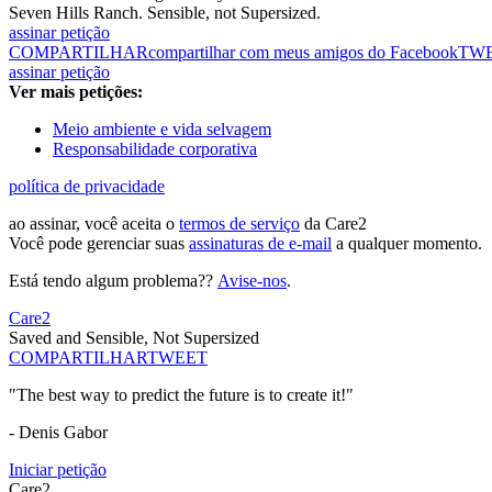
Seven Hills Ranch. Sensible, not Supersized.
assinar petição
COMPARTILHAR
compartilhar com meus amigos do Facebook
TW
assinar petição
Ver mais petições:
Meio ambiente e vida selvagem
Responsabilidade corporativa
política de privacidade
ao assinar, você aceita o
termos de serviço
da Care2
Você pode gerenciar suas
assinaturas de e-mail
a qualquer momento.
Está tendo algum problema??
Avise-nos
.
Care2
Saved and Sensible, Not Supersized
COMPARTILHAR
TWEET
"The best way to predict the future is to create it!"
- Denis Gabor
Iniciar petição
Care2