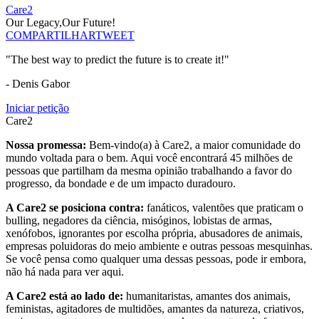
Care2
Our Legacy,Our Future!
COMPARTILHAR
TWEET
"The best way to predict the future is to create it!"
- Denis Gabor
Iniciar petição
Care2
Nossa promessa:
Bem-vindo(a) à Care2, a maior comunidade do
mundo voltada para o bem. Aqui você encontrará 45 milhões de
pessoas que partilham da mesma opinião trabalhando a favor do
progresso, da bondade e de um impacto duradouro.
A Care2 se posiciona contra:
fanáticos, valentões que praticam o
bulling, negadores da ciência, misóginos, lobistas de armas,
xenófobos, ignorantes por escolha própria, abusadores de animais,
empresas poluidoras do meio ambiente e outras pessoas mesquinhas.
Se você pensa como qualquer uma dessas pessoas, pode ir embora,
não há nada para ver aqui.
A Care2 está ao lado de:
humanitaristas, amantes dos animais,
feministas, agitadores de multidões, amantes da natureza, criativos,