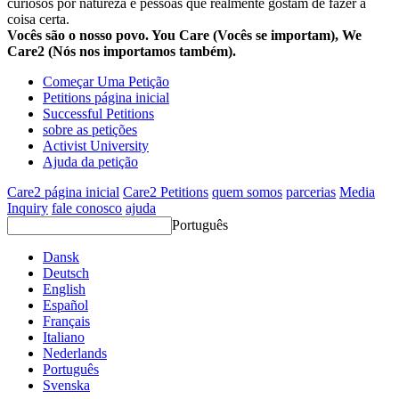
curiosos por natureza e pessoas que realmente gostam de fazer a
coisa certa.
Vocês são o nosso povo. You Care (Vocês se importam), We
Care2 (Nós nos importamos também).
Começar Uma Petição
Petitions página inicial
Successful Petitions
sobre as petições
Activist University
Ajuda da petição
Care2 página inicial
Care2 Petitions
quem somos
parcerias
Media
Inquiry
fale conosco
ajuda
Português
Dansk
Deutsch
English
Español
Français
Italiano
Nederlands
Português
Svenska