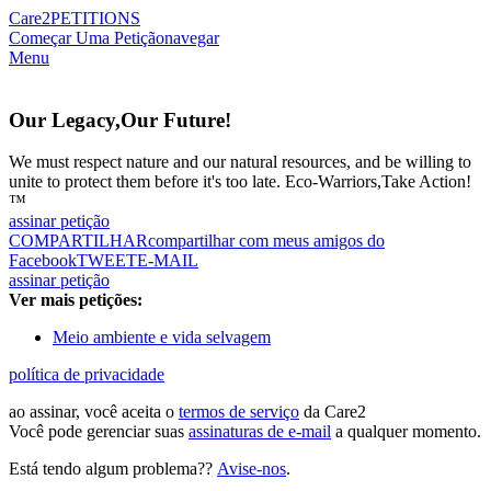
Care2
PETITIONS
Começar Uma Petição
navegar
Menu
Our Legacy,Our Future!
We must respect nature and our natural resources, and be willing to
unite to protect them before it's too late. Eco-Warriors,Take Action!
™
assinar petição
COMPARTILHAR
compartilhar com meus amigos do
Facebook
TWEET
E-MAIL
assinar petição
Ver mais petições:
Meio ambiente e vida selvagem
política de privacidade
ao assinar, você aceita o
termos de serviço
da Care2
Você pode gerenciar suas
assinaturas de e-mail
a qualquer momento.
Está tendo algum problema??
Avise-nos
.