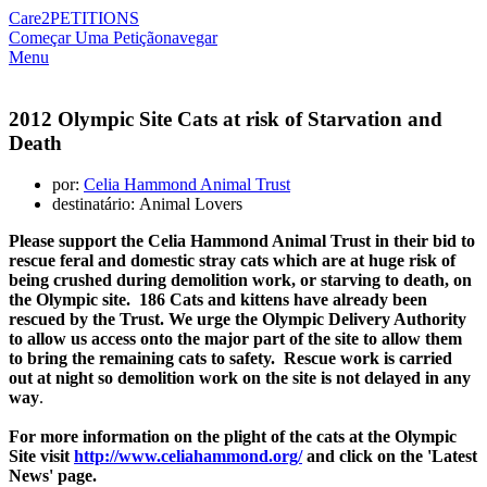
Care2
PETITIONS
Começar Uma Petição
navegar
Menu
2012 Olympic Site Cats at risk of Starvation and
Death
por:
Celia Hammond Animal Trust
destinatário: Animal Lovers
Please support the Celia Hammond Animal Trust in their bid to
rescue feral and domestic stray cats which are at huge risk of
being crushed during demolition work, or starving to death, on
the Olympic site. 186 Cats and kittens have already been
rescued by the Trust. We urge the Olympic Delivery Authority
to allow us access onto the major part of the site to allow them
to bring the remaining cats to safety. Rescue work is carried
out at night so demolition work on the site is not delayed in any
way
.
For more information on the plight of the cats at the Olympic
Site visit
http://www.celiahammond.org/
and click on the 'Latest
News' page.