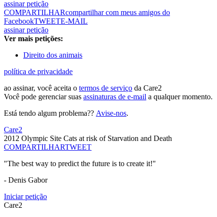
assinar petição
COMPARTILHAR
compartilhar com meus amigos do
Facebook
TWEET
E-MAIL
assinar petição
Ver mais petições:
Direito dos animais
política de privacidade
ao assinar, você aceita o
termos de serviço
da Care2
Você pode gerenciar suas
assinaturas de e-mail
a qualquer momento.
Está tendo algum problema??
Avise-nos
.
Care2
2012 Olympic Site Cats at risk of Starvation and Death
COMPARTILHAR
TWEET
"The best way to predict the future is to create it!"
- Denis Gabor
Iniciar petição
Care2