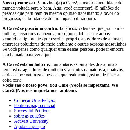
Nossa promessa:
Bem-vindo(a) à Care2, a maior comunidade do
mundo voltada para o bem. Aqui você encontrará 45 milhões de
pessoas que partilham da mesma opinião trabalhando a favor do
progresso, da bondade e de um impacto duradouro.
A Care2 se posiciona contra:
fanáticos, valentões que praticam o
bulling, negadores da ciência, misóginos, lobistas de armas,
xenófobos, ignorantes por escolha própria, abusadores de animais,
empresas poluidoras do meio ambiente e outras pessoas mesquinhas.
Se você pensa como qualquer uma dessas pessoas, pode ir embora,
não há nada para ver aqui.
A Care2 está ao lado de:
humanitaristas, amantes dos animais,
feministas, agitadores de multidões, amantes da natureza, criativos,
curiosos por natureza e pessoas que realmente gostam de fazer a
coisa certa.
Vocês são o nosso povo. You Care (Vocês se importam), We
Care2 (Nós nos importamos também).
Começar Uma Petição
Petitions página inicial
Successful Petitions
sobre as petições
Activist University
Ajuda da petição