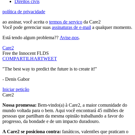
Direitos civis
política de privacidade
ao assinar, você aceita o
termos de serviço
da Care2
Você pode gerenciar suas
assinaturas de e-mail
a qualquer momento.
Está tendo algum problema??
Avise-nos
.
Care2
Free the Innocent FLDS
COMPARTILHAR
TWEET
"The best way to predict the future is to create it!"
- Denis Gabor
Iniciar petição
Care2
Nossa promessa:
Bem-vindo(a) à Care2, a maior comunidade do
mundo voltada para o bem. Aqui você encontrará 45 milhões de
pessoas que partilham da mesma opinião trabalhando a favor do
progresso, da bondade e de um impacto duradouro.
A Care2 se posiciona contra:
fanáticos, valentões que praticam o