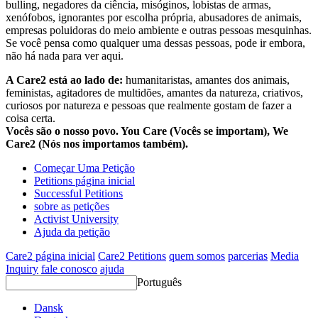
bulling, negadores da ciência, misóginos, lobistas de armas,
xenófobos, ignorantes por escolha própria, abusadores de animais,
empresas poluidoras do meio ambiente e outras pessoas mesquinhas.
Se você pensa como qualquer uma dessas pessoas, pode ir embora,
não há nada para ver aqui.
A Care2 está ao lado de:
humanitaristas, amantes dos animais,
feministas, agitadores de multidões, amantes da natureza, criativos,
curiosos por natureza e pessoas que realmente gostam de fazer a
coisa certa.
Vocês são o nosso povo. You Care (Vocês se importam), We
Care2 (Nós nos importamos também).
Começar Uma Petição
Petitions página inicial
Successful Petitions
sobre as petições
Activist University
Ajuda da petição
Care2 página inicial
Care2 Petitions
quem somos
parcerias
Media
Inquiry
fale conosco
ajuda
Português
Dansk