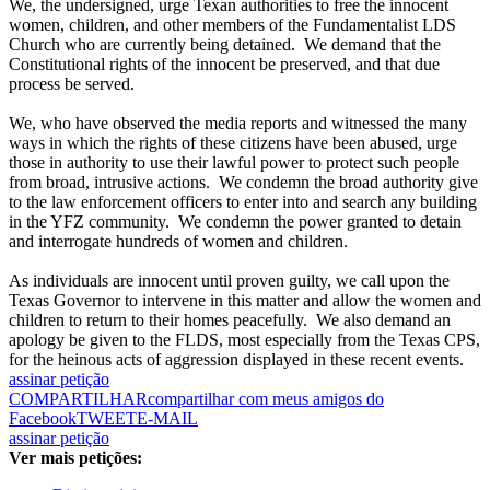
We, the undersigned, urge Texan authorities to free the innocent
women, children, and other members of the Fundamentalist LDS
Church who are currently being detained. We demand that the
Constitutional rights of the innocent be preserved, and that due
process be served.
We, who have observed the media reports and witnessed the many
ways in which the rights of these citizens have been abused, urge
those in authority to use their lawful power to protect such people
from broad, intrusive actions. We condemn the broad authority give
to the law enforcement officers to enter into and search any building
in the YFZ community. We condemn the power granted to detain
and interrogate hundreds of women and children.
As individuals are innocent until proven guilty, we call upon the
Texas Governor to intervene in this matter and allow the women and
children to return to their homes peacefully. We also demand an
apology be given to the FLDS, most especially from the Texas CPS,
for the heinous acts of aggression displayed in these recent events.
assinar petição
COMPARTILHAR
compartilhar com meus amigos do
Facebook
TWEET
E-MAIL
assinar petição
Ver mais petições: