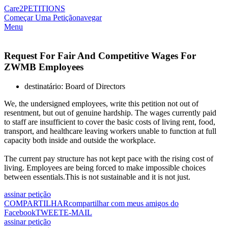
Care2
PETITIONS
Começar Uma Petição
navegar
Menu
Request For Fair And Competitive Wages For
ZWMB Employees
destinatário: Board of Directors
We, the undersigned employees, write this petition not out of
resentment, but out of genuine hardship. The wages currently paid
to staff are insufficient to cover the basic costs of living rent, food,
transport, and healthcare leaving workers unable to function at full
capacity both inside and outside the workplace.
The current pay structure has not kept pace with the rising cost of
living. Employees are being forced to make impossible choices
between essentials.This is not sustainable and it is not just.
assinar petição
COMPARTILHAR
compartilhar com meus amigos do
Facebook
TWEET
E-MAIL
assinar petição