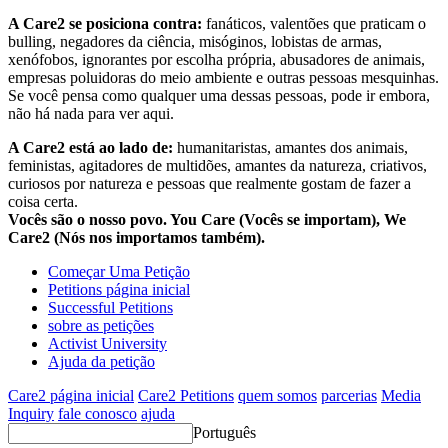
A Care2 se posiciona contra:
fanáticos, valentões que praticam o
bulling, negadores da ciência, misóginos, lobistas de armas,
xenófobos, ignorantes por escolha própria, abusadores de animais,
empresas poluidoras do meio ambiente e outras pessoas mesquinhas.
Se você pensa como qualquer uma dessas pessoas, pode ir embora,
não há nada para ver aqui.
A Care2 está ao lado de:
humanitaristas, amantes dos animais,
feministas, agitadores de multidões, amantes da natureza, criativos,
curiosos por natureza e pessoas que realmente gostam de fazer a
coisa certa.
Vocês são o nosso povo. You Care (Vocês se importam), We
Care2 (Nós nos importamos também).
Começar Uma Petição
Petitions página inicial
Successful Petitions
sobre as petições
Activist University
Ajuda da petição
Care2 página inicial
Care2 Petitions
quem somos
parcerias
Media
Inquiry
fale conosco
ajuda
Português