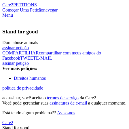
Care2
PETITIONS
Começar Uma Petição
navegar
Menu
Stand for good
Dont abuse animals
assinar petição
COMPARTILHAR
compartilhar com meus amigos do
Facebook
TWEET
E-MAIL
assinar petição
Ver mais petições:
Direitos humanos
política de privacidade
ao assinar, você aceita o
termos de serviço
da Care2
Você pode gerenciar suas
assinaturas de e-mail
a qualquer momento.
Está tendo algum problema??
Avise-nos
.
Care2
Stand for good