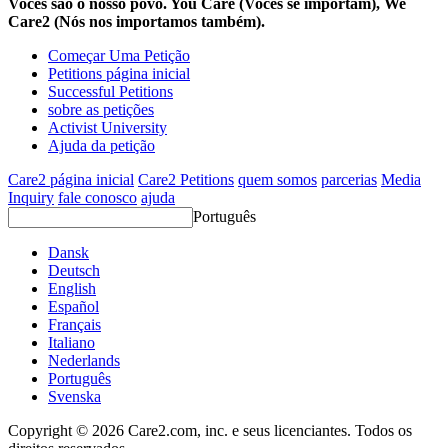
Vocês são o nosso povo. You Care (Vocês se importam), We
Care2 (Nós nos importamos também).
Começar Uma Petição
Petitions página inicial
Successful Petitions
sobre as petições
Activist University
Ajuda da petição
Care2 página inicial
Care2 Petitions
quem somos
parcerias
Media
Inquiry
fale conosco
ajuda
Português
Dansk
Deutsch
English
Español
Français
Italiano
Nederlands
Português
Svenska
Copyright © 2026 Care2.com, inc. e seus licenciantes. Todos os