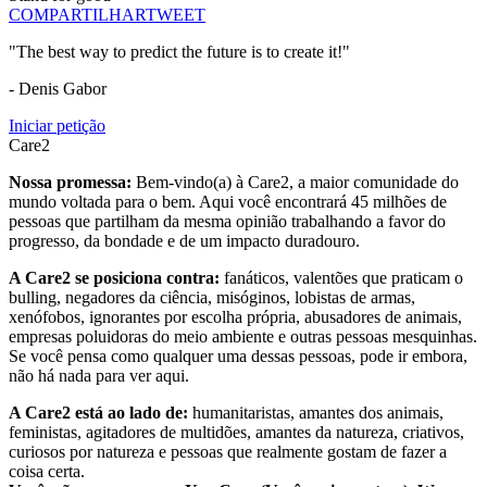
COMPARTILHAR
TWEET
"The best way to predict the future is to create it!"
- Denis Gabor
Iniciar petição
Care2
Nossa promessa:
Bem-vindo(a) à Care2, a maior comunidade do
mundo voltada para o bem. Aqui você encontrará 45 milhões de
pessoas que partilham da mesma opinião trabalhando a favor do
progresso, da bondade e de um impacto duradouro.
A Care2 se posiciona contra:
fanáticos, valentões que praticam o
bulling, negadores da ciência, misóginos, lobistas de armas,
xenófobos, ignorantes por escolha própria, abusadores de animais,
empresas poluidoras do meio ambiente e outras pessoas mesquinhas.
Se você pensa como qualquer uma dessas pessoas, pode ir embora,
não há nada para ver aqui.
A Care2 está ao lado de:
humanitaristas, amantes dos animais,
feministas, agitadores de multidões, amantes da natureza, criativos,
curiosos por natureza e pessoas que realmente gostam de fazer a
coisa certa.