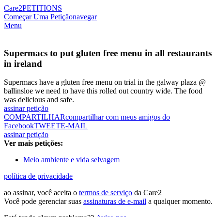
Care2
PETITIONS
Começar Uma Petição
navegar
Menu
Supermacs to put gluten free menu in all restaurants
in ireland
Supermacs have a gluten free menu on trial in the galway plaza @
ballinsloe we need to have this rolled out country wide. The food
was delicious and safe.
assinar petição
COMPARTILHAR
compartilhar com meus amigos do
Facebook
TWEET
E-MAIL
assinar petição
Ver mais petições:
Meio ambiente e vida selvagem
política de privacidade
ao assinar, você aceita o
termos de serviço
da Care2
Você pode gerenciar suas
assinaturas de e-mail
a qualquer momento.