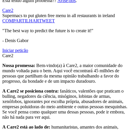
Está tendo algum problema??
Avise-nos
.
Care2
Supermacs to put gluten free menu in all restaurants in ireland
COMPARTILHAR
TWEET
"The best way to predict the future is to create it!"
- Denis Gabor
Iniciar petição
Care2
Nossa promessa:
Bem-vindo(a) à Care2, a maior comunidade do
mundo voltada para o bem. Aqui você encontrará 45 milhões de
pessoas que partilham da mesma opinião trabalhando a favor do
progresso, da bondade e de um impacto duradouro.
A Care2 se posiciona contra:
fanáticos, valentões que praticam o
bulling, negadores da ciência, misóginos, lobistas de armas,
xenófobos, ignorantes por escolha própria, abusadores de animais,
empresas poluidoras do meio ambiente e outras pessoas mesquinhas.
Se você pensa como qualquer uma dessas pessoas, pode ir embora,
não há nada para ver aqui.
A Care2 está ao lado de:
humanitaristas, amantes dos animais,