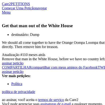
Care2
PETITIONS
Começar Uma Petição
navegar
Menu
Get that man out of the White House
destinatário: Dump
We should all come together to have the Orange Oompa Loompa that is
directly. Then remove him for treason.
Atualização #1
10 meses atrás
Remove that man in the White House, before we have no country 
assinar petição
COMPARTILHAR
compartilhar com meus amigos do Facebook
TW
assinar petição
Ver mais petições:
Política
política de privacidade
ao assinar, você aceita o
termos de serviço
da Care2
Você pode gerenciar suas
assinaturas de e-mail
a qualquer momento.