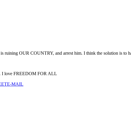
 ruining OUR COUNTRY, and arrest him. I think the solution is to have 
left. I love FREEDOM FOR ALL
EET
E-MAIL