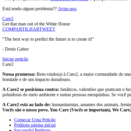
Está tendo algum problema??
Avise-nos
.
Care2
Get that man out of the White House
COMPARTILHAR
TWEET
"The best way to predict the future is to create it!"
- Denis Gabor
Iniciar petição
Care2
Nossa promessa:
Bem-vindo(a) à Care2, a maior comunidade do mund
bondade e de um impacto duradouro.
A Care2 se posiciona contra:
fanáticos, valentões que praticam o bu
poluidoras do meio ambiente e outras pessoas mesquinhas. Se você pe
A Care2 está ao lado de:
humanitaristas, amantes dos animais, femini
Vocês são o nosso povo. You Care (Vocês se importam), We Car
Começar Uma Petição
Petitions página inicial
Successful Petitions