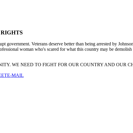
 RIGHTS
rrupt government. Veterans deserve better than being arrested by Johnso
 professional woman who's scared for what this country may be demolish 
NITY. WE NEED TO FIGHT FOR OUR COUNTRY AND OUR C
EET
E-MAIL