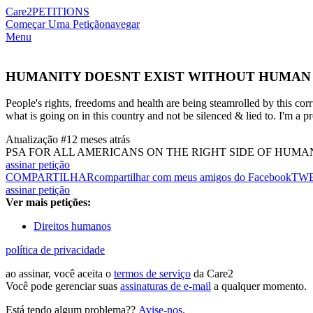
Care2
PETITIONS
Começar Uma Petição
navegar
Menu
HUMANITY DOESNT EXIST WITHOUT HUMAN
People's rights, freedoms and health are being steamrolled by this co
what is going on in this country and not be silenced & lied to. I'm a
Atualização #1
2 meses atrás
PSA FOR ALL AMERICANS ON THE RIGHT SIDE OF HUMA
assinar petição
COMPARTILHAR
compartilhar com meus amigos do Facebook
TW
assinar petição
Ver mais petições:
Direitos humanos
política de privacidade
ao assinar, você aceita o
termos de serviço
da Care2
Você pode gerenciar suas
assinaturas de e-mail
a qualquer momento.
Está tendo algum problema??
Avise-nos
.