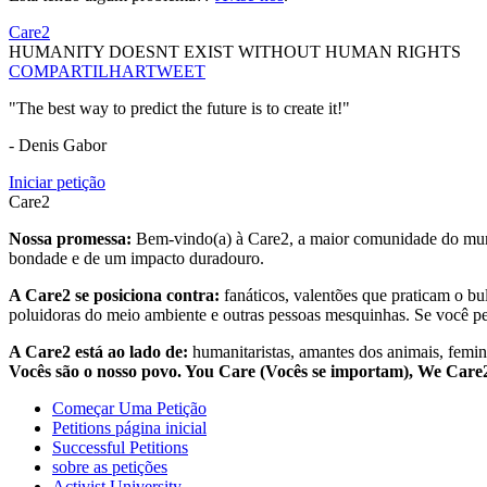
Care2
HUMANITY DOESNT EXIST WITHOUT HUMAN RIGHTS
COMPARTILHAR
TWEET
"The best way to predict the future is to create it!"
- Denis Gabor
Iniciar petição
Care2
Nossa promessa:
Bem-vindo(a) à Care2, a maior comunidade do mund
bondade e de um impacto duradouro.
A Care2 se posiciona contra:
fanáticos, valentões que praticam o bu
poluidoras do meio ambiente e outras pessoas mesquinhas. Se você pe
A Care2 está ao lado de:
humanitaristas, amantes dos animais, femini
Vocês são o nosso povo. You Care (Vocês se importam), We Car
Começar Uma Petição
Petitions página inicial
Successful Petitions
sobre as petições
Activist University