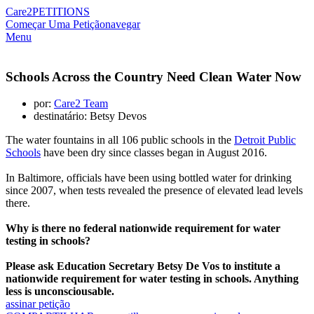
Care2
PETITIONS
Começar Uma Petição
navegar
Menu
Schools Across the Country Need Clean Water Now
por:
Care2 Team
destinatário: Betsy Devos
The water fountains in all 106 public schools in the
Detroit Public
Schools
have been dry since classes began in August 2016.
In Baltimore, officials have been using bottled water for drinking
since 2007, when tests revealed the presence of elevated lead levels
there.
Why is there no federal nationwide requirement for water
testing in schools?
Please ask Education Secretary Betsy De Vos to institute a
nationwide requirement for water testing in schools. Anything
less is unconsciousable.
assinar petição