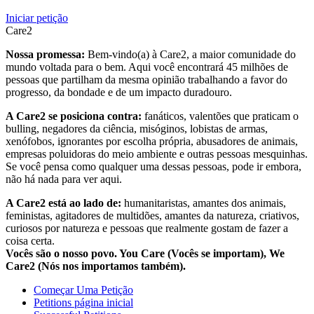
Iniciar petição
Care2
Nossa promessa:
Bem-vindo(a) à Care2, a maior comunidade do
mundo voltada para o bem. Aqui você encontrará 45 milhões de
pessoas que partilham da mesma opinião trabalhando a favor do
progresso, da bondade e de um impacto duradouro.
A Care2 se posiciona contra:
fanáticos, valentões que praticam o
bulling, negadores da ciência, misóginos, lobistas de armas,
xenófobos, ignorantes por escolha própria, abusadores de animais,
empresas poluidoras do meio ambiente e outras pessoas mesquinhas.
Se você pensa como qualquer uma dessas pessoas, pode ir embora,
não há nada para ver aqui.
A Care2 está ao lado de:
humanitaristas, amantes dos animais,
feministas, agitadores de multidões, amantes da natureza, criativos,
curiosos por natureza e pessoas que realmente gostam de fazer a
coisa certa.
Vocês são o nosso povo. You Care (Vocês se importam), We
Care2 (Nós nos importamos também).
Começar Uma Petição
Petitions página inicial