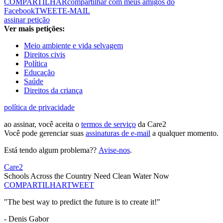
COMPARTILHAR
compartilhar com meus amigos do
Facebook
TWEET
E-MAIL
assinar petição
Ver mais petições:
Meio ambiente e vida selvagem
Direitos civis
Política
Educação
Saúde
Direitos da criança
política de privacidade
ao assinar, você aceita o
termos de serviço
da Care2
Você pode gerenciar suas
assinaturas de e-mail
a qualquer momento.
Está tendo algum problema??
Avise-nos
.
Care2
Schools Across the Country Need Clean Water Now
COMPARTILHAR
TWEET
"The best way to predict the future is to create it!"
- Denis Gabor