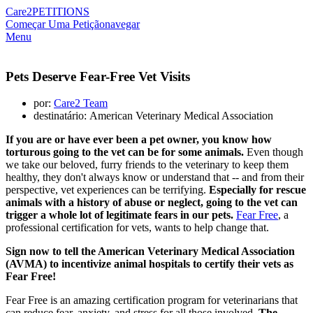
Care2
PETITIONS
Começar Uma Petição
navegar
Menu
Pets Deserve Fear-Free Vet Visits
por:
Care2 Team
destinatário: American Veterinary Medical Association
If you are or have ever been a pet owner, you know how
torturous going to the vet can be for some animals.
Even though
we take our beloved, furry friends to the veterinary to keep them
healthy, they don't always know or understand that -- and from their
perspective, vet experiences can be terrifying.
Especially for rescue
animals with a history of abuse or neglect, going to the vet can
trigger a whole lot of legitimate fears in our pets.
Fear Free
, a
professional certification for vets, wants to help change that.
Sign now to tell the American Veterinary Medical Association
(AVMA) to incentivize animal hospitals to certify their vets as
Fear Free!
Fear Free is an amazing certification program for veterinarians that
can reduce fear, anxiety, and stress for all those involved.
The