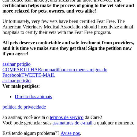
certification helps make the process of going to the vet safer and
more relaxed for pets, owners, and vets alike!
Unfortunately, very few vets have been certified Fear Free.
The
American Veterinary Medical Association should incentivize animal
hospitals to certify their vets with the Fear Free program.
All pets deserve comfortable and safe treatment from providers,
and it is time we make sure they get that! Sign the petition now
if you agree!
assinar petição
COMPARTILHAR
compartilhar com meus amigos do
Facebook
TWEET
E-MAIL
assinar petição
Ver mais petições:
Direito dos animais
política de privacidade
ao assinar, você aceita o
termos de serviço
da Care2
Você pode gerenciar suas
assinaturas de e-mail
a qualquer momento.
Está tendo algum problema??
Avise-nos
.