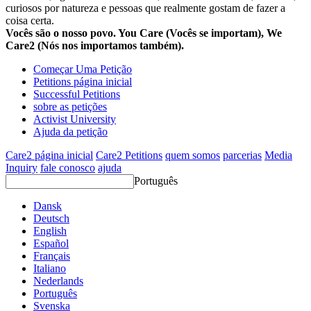
curiosos por natureza e pessoas que realmente gostam de fazer a
coisa certa.
Vocês são o nosso povo. You Care (Vocês se importam), We
Care2 (Nós nos importamos também).
Começar Uma Petição
Petitions página inicial
Successful Petitions
sobre as petições
Activist University
Ajuda da petição
Care2 página inicial
Care2 Petitions
quem somos
parcerias
Media
Inquiry
fale conosco
ajuda
Português
Dansk
Deutsch
English
Español
Français
Italiano
Nederlands
Português
Svenska