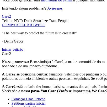
Você pode gerenciar suas
assinaturas de e-mail
a qualquer momento.
Está tendo algum problema??
Avise-nos
.
Care2
Tell the NYT: Don't Sexualize Trans People
COMPARTILHAR
TWEET
"The best way to predict the future is to create it!"
- Denis Gabor
Iniciar petição
Care2
Nossa promessa:
Bem-vindo(a) à Care2, a maior comunidade do mund
bondade e de um impacto duradouro.
A Care2 se posiciona contra:
fanáticos, valentões que praticam o bu
poluidoras do meio ambiente e outras pessoas mesquinhas. Se você pe
A Care2 está ao lado de:
humanitaristas, amantes dos animais, femini
Vocês são o nosso povo. You Care (Vocês se importam), We Car
Começar Uma Petição
Petitions página inicial