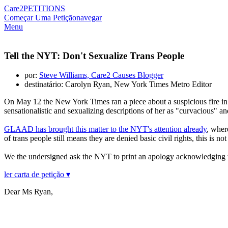
Care2
PETITIONS
Começar Uma Petição
navegar
Menu
Tell the NYT: Don't Sexualize Trans People
por:
Steve Williams, Care2 Causes Blogger
destinatário: Carolyn Ryan, New York Times Metro Editor
On May 12 the New York Times ran a piece about a suspicious fire in 
sensationalistic and sexualizing descriptions of her as "curvacious" an
GLAAD has brought this matter to the NYT's attention already
, wher
of trans people still means they are denied basic civil rights, this is n
We the undersigned ask the NYT to print an apology acknowledging why 
ler carta de petição ▾
Dear Ms Ryan,