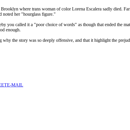
Brooklyn where trans woman of color Lorena Escalera sadly died. Far fr
d noted her "hourglass figure."
 you called it a "poor choice of words" as though that ended the matte
good enough.
 the story was so deeply offensive, and that it highlight the prejudice
EET
E-MAIL