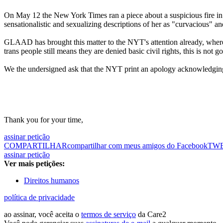
On May 12 the New York Times ran a piece about a suspicious fire in 
sensationalistic and sexualizing descriptions of her as "curvacious" an
GLAAD has brought this matter to the NYT's attention already, whereby
trans people still means they are denied basic civil rights, this is not 
We the undersigned ask that the NYT print an apology acknowledging why
Thank you for your time,
assinar petição
COMPARTILHAR
compartilhar com meus amigos do Facebook
TW
assinar petição
Ver mais petições:
Direitos humanos
política de privacidade
ao assinar, você aceita o
termos de serviço
da Care2