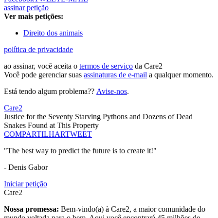
assinar petição
Ver mais petições:
Direito dos animais
política de privacidade
ao assinar, você aceita o
termos de serviço
da Care2
Você pode gerenciar suas
assinaturas de e-mail
a qualquer momento.
Está tendo algum problema??
Avise-nos
.
Care2
Justice for the Seventy Starving Pythons and Dozens of Dead
Snakes Found at This Property
COMPARTILHAR
TWEET
"The best way to predict the future is to create it!"
- Denis Gabor
Iniciar petição
Care2
Nossa promessa:
Bem-vindo(a) à Care2, a maior comunidade do
mundo voltada para o bem. Aqui você encontrará 45 milhões de