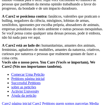
pessoas que partilham da mesma opinião trabalhando a favor do
progresso, da bondade e de um impacto duradouro.
A Care2 se posiciona contra:
fanáticos, valentões que praticam o
bulling, negadores da ciência, misóginos, lobistas de armas,
xenófobos, ignorantes por escolha própria, abusadores de animais,
empresas poluidoras do meio ambiente e outras pessoas mesquinhas.
Se você pensa como qualquer uma dessas pessoas, pode ir embora,
não há nada para ver aqui.
A Care2 está ao lado de:
humanitaristas, amantes dos animais,
feministas, agitadores de multidões, amantes da natureza, criativos,
curiosos por natureza e pessoas que realmente gostam de fazer a
coisa certa.
Vocês são o nosso povo. You Care (Vocês se importam), We
Care2 (Nós nos importamos também).
Começar Uma Petição
Petitions página inicial
Successful Petitions
sobre as petições
Activist University
Ajuda da petição
Care2 página inicial
Care2 Petitions
quem somos
parcerias
Media