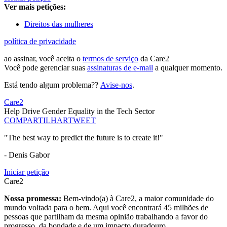
Ver mais petições:
Direitos das mulheres
política de privacidade
ao assinar, você aceita o
termos de serviço
da Care2
Você pode gerenciar suas
assinaturas de e-mail
a qualquer momento.
Está tendo algum problema??
Avise-nos
.
Care2
Help Drive Gender Equality in the Tech Sector
COMPARTILHAR
TWEET
"The best way to predict the future is to create it!"
- Denis Gabor
Iniciar petição
Care2
Nossa promessa:
Bem-vindo(a) à Care2, a maior comunidade do
mundo voltada para o bem. Aqui você encontrará 45 milhões de
pessoas que partilham da mesma opinião trabalhando a favor do
progresso, da bondade e de um impacto duradouro.