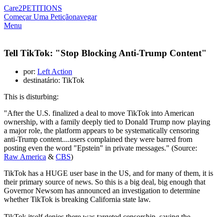
Care2
PETITIONS
Começar Uma Petição
navegar
Menu
Tell TikTok: "Stop Blocking Anti-Trump Content"
por:
Left Action
destinatário: TikTok
This is disturbing:
"After the U.S. finalized a deal to move TikTok into American
ownership, with a family deeply tied to Donald Trump now playing
a major role, the platform appears to be systematically censoring
anti-Trump content....users complained they were barred from
posting even the word "Epstein" in private messages." (Source:
Raw America
&
CBS
)
TikTok has a HUGE user base in the US, and for many of them, it is
their primary source of news. So this is a big deal, big enough that
Governor Newsom has announced an investigation to determine
whether TikTok is breaking California state law.
TikTok itself denies there was targeted censorship, saying the