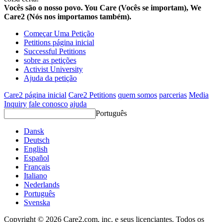
Vocês são o nosso povo. You Care (Vocês se importam), We
Care2 (Nós nos importamos também).
Começar Uma Petição
Petitions página inicial
Successful Petitions
sobre as petições
Activist University
Ajuda da petição
Care2 página inicial
Care2 Petitions
quem somos
parcerias
Media
Inquiry
fale conosco
ajuda
Português
Dansk
Deutsch
English
Español
Français
Italiano
Nederlands
Português
Svenska
Copyright © 2026 Care2.com, inc. e seus licenciantes. Todos os