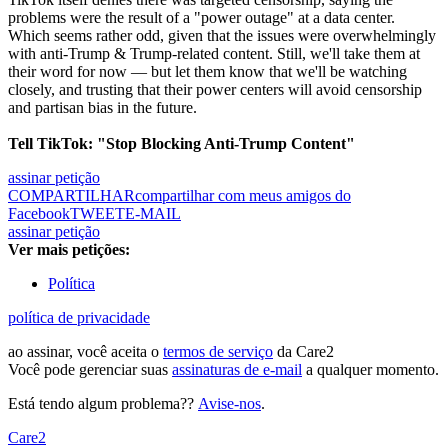
problems were the result of a "power outage" at a data center.
Which seems rather odd, given that the issues were overwhelmingly
with anti-Trump & Trump-related content. Still, we'll take them at
their word for now — but let them know that we'll be watching
closely, and trusting that their power centers will avoid censorship
and partisan bias in the future.
Tell TikTok: "Stop Blocking Anti-Trump Content"
assinar petição
COMPARTILHAR
compartilhar com meus amigos do
Facebook
TWEET
E-MAIL
assinar petição
Ver mais petições:
Política
política de privacidade
ao assinar, você aceita o
termos de serviço
da Care2
Você pode gerenciar suas
assinaturas de e-mail
a qualquer momento.
Está tendo algum problema??
Avise-nos
.
Care2