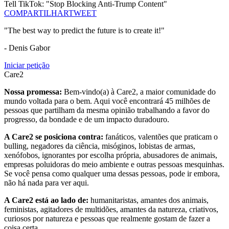
Tell TikTok: "Stop Blocking Anti-Trump Content"
COMPARTILHAR
TWEET
"The best way to predict the future is to create it!"
- Denis Gabor
Iniciar petição
Care2
Nossa promessa:
Bem-vindo(a) à Care2, a maior comunidade do
mundo voltada para o bem. Aqui você encontrará 45 milhões de
pessoas que partilham da mesma opinião trabalhando a favor do
progresso, da bondade e de um impacto duradouro.
A Care2 se posiciona contra:
fanáticos, valentões que praticam o
bulling, negadores da ciência, misóginos, lobistas de armas,
xenófobos, ignorantes por escolha própria, abusadores de animais,
empresas poluidoras do meio ambiente e outras pessoas mesquinhas.
Se você pensa como qualquer uma dessas pessoas, pode ir embora,
não há nada para ver aqui.
A Care2 está ao lado de:
humanitaristas, amantes dos animais,
feministas, agitadores de multidões, amantes da natureza, criativos,
curiosos por natureza e pessoas que realmente gostam de fazer a
coisa certa.