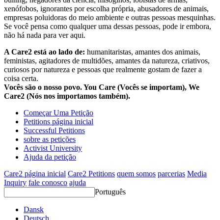
xenófobos, ignorantes por escolha própria, abusadores de animais,
empresas poluidoras do meio ambiente e outras pessoas mesquinhas.
Se você pensa como qualquer uma dessas pessoas, pode ir embora,
não há nada para ver aqui.
A Care2 está ao lado de:
humanitaristas, amantes dos animais,
feministas, agitadores de multidões, amantes da natureza, criativos,
curiosos por natureza e pessoas que realmente gostam de fazer a
coisa certa.
Vocês são o nosso povo. You Care (Vocês se importam), We
Care2 (Nós nos importamos também).
Começar Uma Petição
Petitions página inicial
Successful Petitions
sobre as petições
Activist University
Ajuda da petição
Care2 página inicial
Care2 Petitions
quem somos
parcerias
Media
Inquiry
fale conosco
ajuda
Português
Dansk
Deutsch