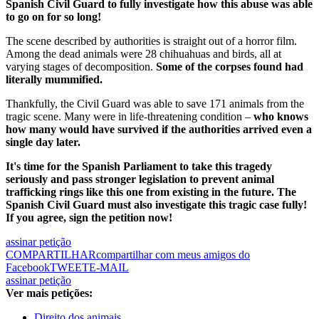
Spanish Civil Guard to fully investigate how this abuse was able
to go on for so long!
The scene described by authorities is straight out of a horror film.
Among the dead animals were 28 chihuahuas and birds, all at
varying stages of decomposition.
Some of the corpses found had
literally mummified.
Thankfully, the Civil Guard was able to save 171 animals from the
tragic scene. Many were in life-threatening condition –
who knows
how many would have survived if the authorities arrived even a
single day later.
It's time for the Spanish Parliament to take this tragedy
seriously and pass stronger legislation to prevent animal
trafficking rings like this one from existing in the future. The
Spanish Civil Guard must also investigate this tragic case fully!
If you agree, sign the petition now!
assinar petição
COMPARTILHAR
compartilhar com meus amigos do
Facebook
TWEET
E-MAIL
assinar petição
Ver mais petições:
Direito dos animais