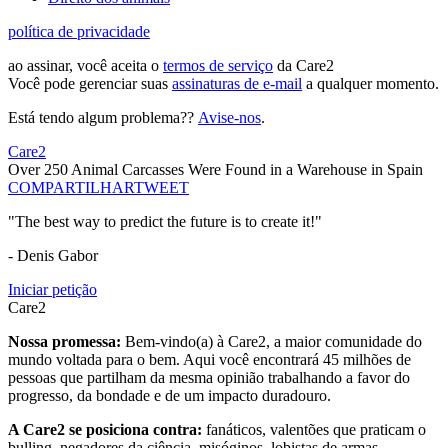
política de privacidade
ao assinar, você aceita o
termos de serviço
da Care2
Você pode gerenciar suas
assinaturas de e-mail
a qualquer momento.
Está tendo algum problema??
Avise-nos
.
Care2
Over 250 Animal Carcasses Were Found in a Warehouse in Spain
COMPARTILHAR
TWEET
"The best way to predict the future is to create it!"
- Denis Gabor
Iniciar petição
Care2
Nossa promessa:
Bem-vindo(a) à Care2, a maior comunidade do
mundo voltada para o bem. Aqui você encontrará 45 milhões de
pessoas que partilham da mesma opinião trabalhando a favor do
progresso, da bondade e de um impacto duradouro.
A Care2 se posiciona contra:
fanáticos, valentões que praticam o
bulling, negadores da ciência, misóginos, lobistas de armas,