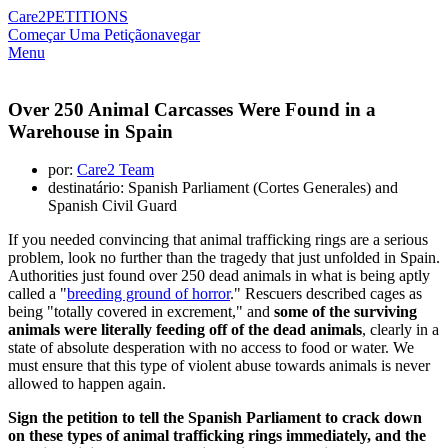
Care2
PETITIONS
Começar Uma Petição
navegar
Menu
Over 250 Animal Carcasses Were Found in a
Warehouse in Spain
por:
Care2 Team
destinatário: Spanish Parliament (Cortes Generales) and
Spanish Civil Guard
If you needed convincing that animal trafficking rings are a serious
problem, look no further than the tragedy that just unfolded in Spain.
Authorities just found over 250 dead animals in what is being aptly
called a "
breeding ground of horror
." Rescuers described cages as
being "totally covered in excrement," and
some of the surviving
animals were literally feeding off of the dead animals
, clearly in a
state of absolute desperation with no access to food or water. We
must ensure that this type of violent abuse towards animals is never
allowed to happen again.
Sign the petition to tell the Spanish Parliament to crack down
on these types of animal trafficking rings immediately, and the