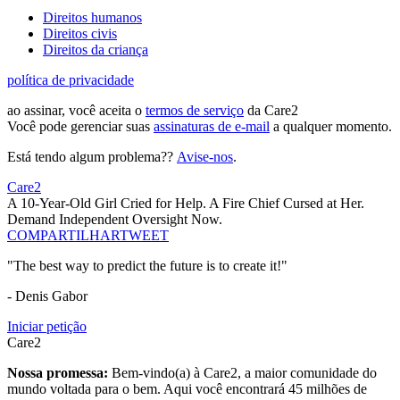
Direitos humanos
Direitos civis
Direitos da criança
política de privacidade
ao assinar, você aceita o
termos de serviço
da Care2
Você pode gerenciar suas
assinaturas de e-mail
a qualquer momento.
Está tendo algum problema??
Avise-nos
.
Care2
A 10-Year-Old Girl Cried for Help. A Fire Chief Cursed at Her.
Demand Independent Oversight Now.
COMPARTILHAR
TWEET
"The best way to predict the future is to create it!"
- Denis Gabor
Iniciar petição
Care2
Nossa promessa:
Bem-vindo(a) à Care2, a maior comunidade do
mundo voltada para o bem. Aqui você encontrará 45 milhões de