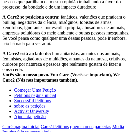
pessoas que partilham da mesma opinião trabalhando a favor do
progresso, da bondade e de um impacto duradouro.
A Care2 se posiciona contra:
fanáticos, valentões que praticam o
bulling, negadores da ciência, misóginos, lobistas de armas,
xenófobos, ignorantes por escolha própria, abusadores de animais,
empresas poluidoras do meio ambiente e outras pessoas mesquinhas.
Se você pensa como qualquer uma dessas pessoas, pode ir embora,
não há nada para ver aqui.
A Care2 está ao lado de:
humanitaristas, amantes dos animais,
feministas, agitadores de multidões, amantes da natureza, criativos,
curiosos por natureza e pessoas que realmente gostam de fazer a
coisa certa.
Vocês são o nosso povo. You Care (Vocês se importam), We
Care2 (Nós nos importamos também).
Começar Uma Petição
Petitions página inicial
Successful Petitions
sobre as petições
Activist University
Ajuda da petição
Care2 página inicial
Care2 Petitions
quem somos
parcerias
Media
Inquiry
fale conosco
ajuda