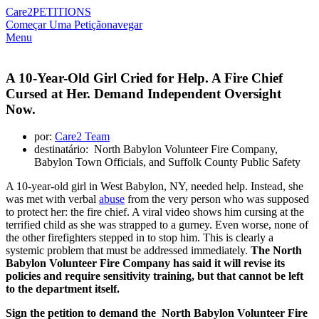
Care2
PETITIONS
Começar Uma Petição
navegar
Menu
A 10-Year-Old Girl Cried for Help. A Fire Chief
Cursed at Her. Demand Independent Oversight
Now.
por:
Care2 Team
destinatário: North Babylon Volunteer Fire Company,
Babylon Town Officials, and Suffolk County Public Safety
A 10-year-old girl in West Babylon, NY, needed help. Instead, she
was met with verbal
abuse
from the very person who was supposed
to protect her: the fire chief. A viral video shows him cursing at the
terrified child as she was strapped to a gurney. Even worse, none of
the other firefighters stepped in to stop him. This is clearly a
systemic problem that must be addressed immediately.
The North
Babylon Volunteer Fire Company has said it will revise its
policies and require sensitivity training, but that cannot be left
to the department itself.
Sign the petition to demand the North Babylon Volunteer Fire