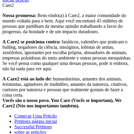
Care2
Nossa promessa:
Bem-vindo(a) à Care2, a maior comunidade do
mundo voltada para o bem. Aqui você encontrará 45 milhões de
pessoas que partilham da mesma opinião trabalhando a favor do
progresso, da bondade e de um impacto duradouro.
A Care2 se posiciona contra:
fanáticos, valentões que praticam o
bulling, negadores da ciência, misóginos, lobistas de armas,
xenófobos, ignorantes por escolha própria, abusadores de animais,
empresas poluidoras do meio ambiente e outras pessoas mesquinhas.
Se você pensa como qualquer uma dessas pessoas, pode ir embora,
não há nada para ver aqui.
A Care2 está ao lado de:
humanitaristas, amantes dos animais,
feministas, agitadores de multidões, amantes da natureza, criativos,
curiosos por natureza e pessoas que realmente gostam de fazer a
coisa certa.
Vocês são o nosso povo. You Care (Vocês se importam), We
Care2 (Nós nos importamos também).
Começar Uma Petição
Petitions página inicial
Successful Petitions
sobre as petições