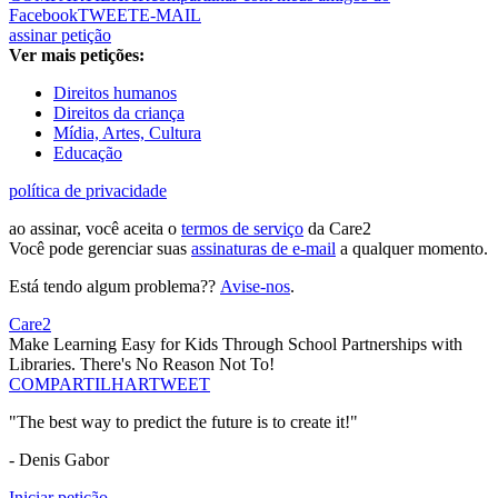
Facebook
TWEET
E-MAIL
assinar petição
Ver mais petições:
Direitos humanos
Direitos da criança
Mídia, Artes, Cultura
Educação
política de privacidade
ao assinar, você aceita o
termos de serviço
da Care2
Você pode gerenciar suas
assinaturas de e-mail
a qualquer momento.
Está tendo algum problema??
Avise-nos
.
Care2
Make Learning Easy for Kids Through School Partnerships with
Libraries. There's No Reason Not To!
COMPARTILHAR
TWEET
"The best way to predict the future is to create it!"
- Denis Gabor
Iniciar petição