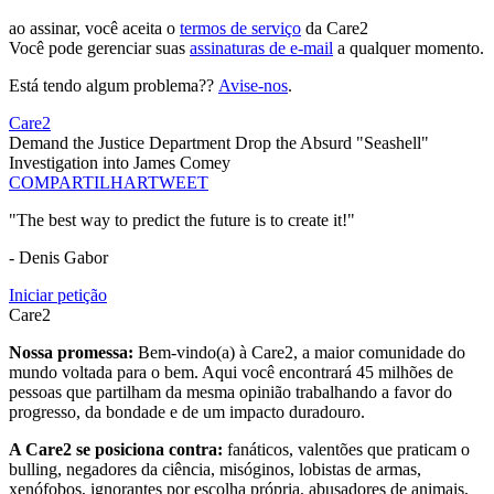
ao assinar, você aceita o
termos de serviço
da Care2
Você pode gerenciar suas
assinaturas de e-mail
a qualquer momento.
Está tendo algum problema??
Avise-nos
.
Care2
Demand the Justice Department Drop the Absurd "Seashell"
Investigation into James Comey
COMPARTILHAR
TWEET
"The best way to predict the future is to create it!"
- Denis Gabor
Iniciar petição
Care2
Nossa promessa:
Bem-vindo(a) à Care2, a maior comunidade do
mundo voltada para o bem. Aqui você encontrará 45 milhões de
pessoas que partilham da mesma opinião trabalhando a favor do
progresso, da bondade e de um impacto duradouro.
A Care2 se posiciona contra:
fanáticos, valentões que praticam o
bulling, negadores da ciência, misóginos, lobistas de armas,
xenófobos, ignorantes por escolha própria, abusadores de animais,