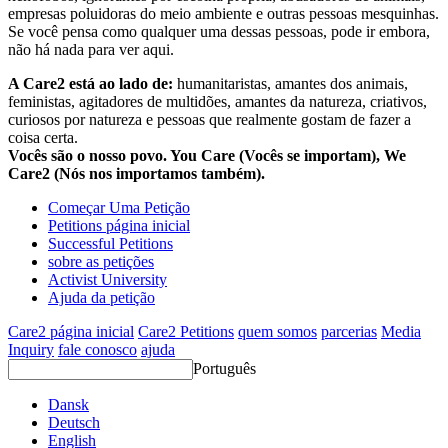
empresas poluidoras do meio ambiente e outras pessoas mesquinhas.
Se você pensa como qualquer uma dessas pessoas, pode ir embora,
não há nada para ver aqui.
A Care2 está ao lado de:
humanitaristas, amantes dos animais,
feministas, agitadores de multidões, amantes da natureza, criativos,
curiosos por natureza e pessoas que realmente gostam de fazer a
coisa certa.
Vocês são o nosso povo. You Care (Vocês se importam), We
Care2 (Nós nos importamos também).
Começar Uma Petição
Petitions página inicial
Successful Petitions
sobre as petições
Activist University
Ajuda da petição
Care2 página inicial
Care2 Petitions
quem somos
parcerias
Media
Inquiry
fale conosco
ajuda
Português
Dansk
Deutsch
English