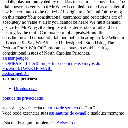
racially bias and motivated by that bias to secure his conviction. The
trial transcripts verify that Mr.Wiley is entitled to relief as a matter of
law but continues to be denied of his right to a full and fair hearing
on this matter.Your constitutional guarantees and protections are of
absolutely no value at all if you cannot be heard.We must demand
justice for Mr.Wiley, that begins with a demand of a full and fair
hearing by the north Carolina court of appeals.Honor the
constitution and Granta full, fair and public hearing for Me.Wiley in
this matter,So Say We All, The Undersigned...Stop Using The
Petition For A Writ Of Certiorari as a way to avoid hearing
constitutional issues of North Carolina Prisoners.
assinar petição
COMPARTILHAR
compartilhar com meus amigos do
Facebook
TWEET
E-MAIL
assinar petição
Ver mais petições:
Direitos civis
política de privacidade
ao assinar, você aceita o
termos de serviço
da Care2
Você pode gerenciar suas
assinaturas de e-mail
a qualquer momento.
Está tendo algum problema??
Avise-nos
.