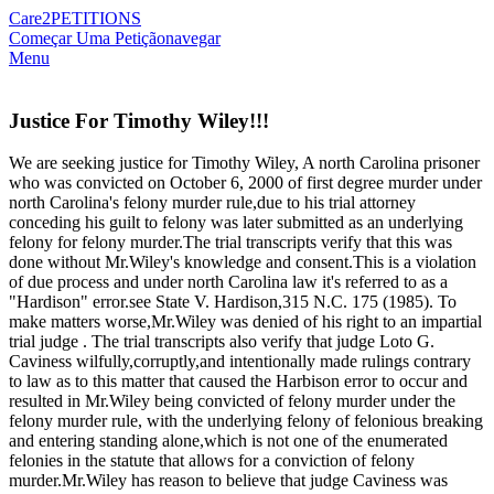
Care2
PETITIONS
Começar Uma Petição
navegar
Menu
Justice For Timothy Wiley!!!
We are seeking justice for Timothy Wiley, A north Carolina prisoner
who was convicted on October 6, 2000 of first degree murder under
north Carolina's felony murder rule,due to his trial attorney
conceding his guilt to felony was later submitted as an underlying
felony for felony murder.The trial transcripts verify that this was
done without Mr.Wiley's knowledge and consent.This is a violation
of due process and under north Carolina law it's referred to as a
"Hardison" error.see State V. Hardison,315 N.C. 175 (1985). To
make matters worse,Mr.Wiley was denied of his right to an impartial
trial judge . The trial transcripts also verify that judge Loto G.
Caviness wilfully,corruptly,and intentionally made rulings contrary
to law as to this matter that caused the Harbison error to occur and
resulted in Mr.Wiley being convicted of felony murder under the
felony murder rule, with the underlying felony of felonious breaking
and entering standing alone,which is not one of the enumerated
felonies in the statute that allows for a conviction of felony
murder.Mr.Wiley has reason to believe that judge Caviness was