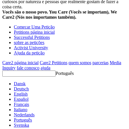
curiosos por natureza e pessoas que realmente gostam de fazer a
coisa certa.
Vocês são o nosso povo. You Care (Vocês se importam), We
Care2 (Nós nos importamos também).
Começar Uma Petição
Petitions página inicial
Successful Petitions
sobre as petições
Activist University
Ajuda da petição
Care2 página inicial
Care2 Petitions
quem somos
parcerias
Media
Inquiry
fale conosco
ajuda
Português
Dansk
Deutsch
English
Español
Français
Italiano
Nederlands
Português
Svenska