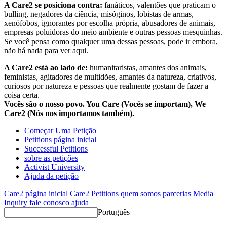
A Care2 se posiciona contra:
fanáticos, valentões que praticam o
bulling, negadores da ciência, misóginos, lobistas de armas,
xenófobos, ignorantes por escolha própria, abusadores de animais,
empresas poluidoras do meio ambiente e outras pessoas mesquinhas.
Se você pensa como qualquer uma dessas pessoas, pode ir embora,
não há nada para ver aqui.
A Care2 está ao lado de:
humanitaristas, amantes dos animais,
feministas, agitadores de multidões, amantes da natureza, criativos,
curiosos por natureza e pessoas que realmente gostam de fazer a
coisa certa.
Vocês são o nosso povo. You Care (Vocês se importam), We
Care2 (Nós nos importamos também).
Começar Uma Petição
Petitions página inicial
Successful Petitions
sobre as petições
Activist University
Ajuda da petição
Care2 página inicial
Care2 Petitions
quem somos
parcerias
Media
Inquiry
fale conosco
ajuda
Português