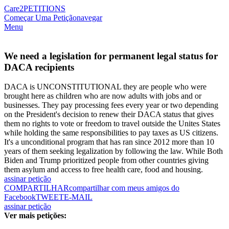
Care2
PETITIONS
Começar Uma Petição
navegar
Menu
We need a legislation for permanent legal status for
DACA recipients
DACA is UNCONSTITUTIONAL they are people who were
brought here as children who are now adults with jobs and or
businesses. They pay processing fees every year or two depending
on the President's decision to renew their DACA status that gives
them no rights to vote or freedom to travel outside the Unites States
while holding the same responsibilities to pay taxes as US citizens.
It's a unconditional program that has ran since 2012 more than 10
years of them seeking legalization by following the law. While Both
Biden and Trump prioritized people from other countries giving
them asylum and access to free health care, food and housing.
assinar petição
COMPARTILHAR
compartilhar com meus amigos do
Facebook
TWEET
E-MAIL
assinar petição
Ver mais petições: