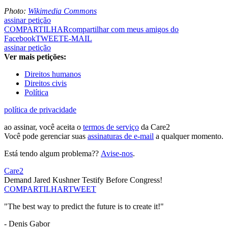
Photo:
Wikimedia Commons
assinar petição
COMPARTILHAR
compartilhar com meus amigos do
Facebook
TWEET
E-MAIL
assinar petição
Ver mais petições:
Direitos humanos
Direitos civis
Política
política de privacidade
ao assinar, você aceita o
termos de serviço
da Care2
Você pode gerenciar suas
assinaturas de e-mail
a qualquer momento.
Está tendo algum problema??
Avise-nos
.
Care2
Demand Jared Kushner Testify Before Congress!
COMPARTILHAR
TWEET
"The best way to predict the future is to create it!"
- Denis Gabor