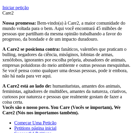
Iniciar petição
Care2
Nossa promessa:
Bem-vindo(a) à Care2, a maior comunidade do
mundo voltada para o bem. Aqui você encontrará 45 milhões de
pessoas que partilham da mesma opinião trabalhando a favor do
progresso, da bondade e de um impacto duradouro.
A Care2 se posiciona contra:
fanáticos, valentões que praticam o
bulling, negadores da ciência, misóginos, lobistas de armas,
xenófobos, ignorantes por escolha própria, abusadores de animais,
empresas poluidoras do meio ambiente e outras pessoas mesquinhas.
Se você pensa como qualquer uma dessas pessoas, pode ir embora,
não há nada para ver aqui.
A Care2 está ao lado de:
humanitaristas, amantes dos animais,
feministas, agitadores de multidões, amantes da natureza, criativos,
curiosos por natureza e pessoas que realmente gostam de fazer a
coisa certa.
Vocês são o nosso povo. You Care (Vocês se importam), We
Care2 (Nós nos importamos também).
Começar Uma Petição
Petitions página inicial