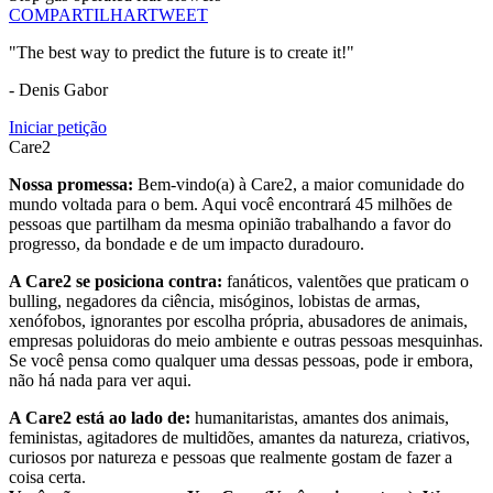
COMPARTILHAR
TWEET
"The best way to predict the future is to create it!"
- Denis Gabor
Iniciar petição
Care2
Nossa promessa:
Bem-vindo(a) à Care2, a maior comunidade do
mundo voltada para o bem. Aqui você encontrará 45 milhões de
pessoas que partilham da mesma opinião trabalhando a favor do
progresso, da bondade e de um impacto duradouro.
A Care2 se posiciona contra:
fanáticos, valentões que praticam o
bulling, negadores da ciência, misóginos, lobistas de armas,
xenófobos, ignorantes por escolha própria, abusadores de animais,
empresas poluidoras do meio ambiente e outras pessoas mesquinhas.
Se você pensa como qualquer uma dessas pessoas, pode ir embora,
não há nada para ver aqui.
A Care2 está ao lado de:
humanitaristas, amantes dos animais,
feministas, agitadores de multidões, amantes da natureza, criativos,
curiosos por natureza e pessoas que realmente gostam de fazer a
coisa certa.