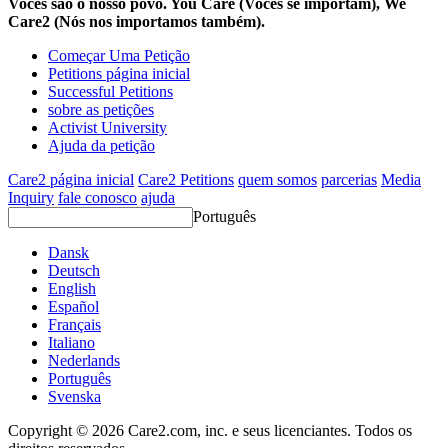
Vocês são o nosso povo. You Care (Vocês se importam), We
Care2 (Nós nos importamos também).
Começar Uma Petição
Petitions página inicial
Successful Petitions
sobre as petições
Activist University
Ajuda da petição
Care2 página inicial
Care2 Petitions
quem somos
parcerias
Media
Inquiry
fale conosco
ajuda
Português
Dansk
Deutsch
English
Español
Français
Italiano
Nederlands
Português
Svenska
Copyright © 2026 Care2.com, inc. e seus licenciantes. Todos os