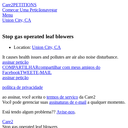
Care2
PETITIONS
Começar Uma Petição
navegar
Menu
Union City, CA
Stop gas operated leaf blowers
Location:
Union City, CA
It causes health issues and pollutes are air also noise disturbance.
assinar petição
COMPARTILHAR
compartilhar com meus amigos do
Facebook
TWEET
E-MAIL
assinar petição
política de privacidade
ao assinar, você aceita o
termos de serviço
da Care2
Você pode gerenciar suas
assinaturas de e-mail
a qualquer momento.
Está tendo algum problema??
Avise-nos
.
Care2
Stop gas operated leaf blowers