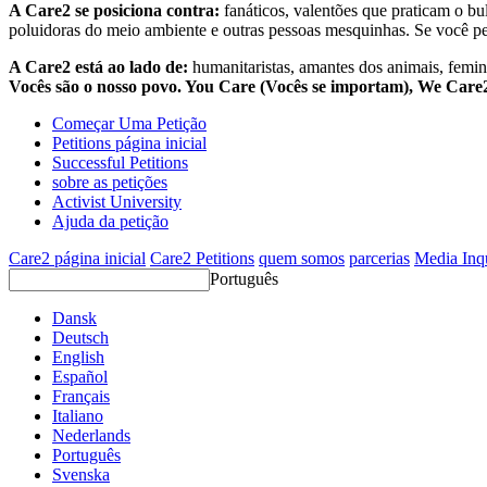
A Care2 se posiciona contra:
fanáticos, valentões que praticam o bu
poluidoras do meio ambiente e outras pessoas mesquinhas. Se você pe
A Care2 está ao lado de:
humanitaristas, amantes dos animais, femini
Vocês são o nosso povo. You Care (Vocês se importam), We Car
Começar Uma Petição
Petitions página inicial
Successful Petitions
sobre as petições
Activist University
Ajuda da petição
Care2 página inicial
Care2 Petitions
quem somos
parcerias
Media Inq
Português
Dansk
Deutsch
English
Español
Français
Italiano
Nederlands
Português
Svenska