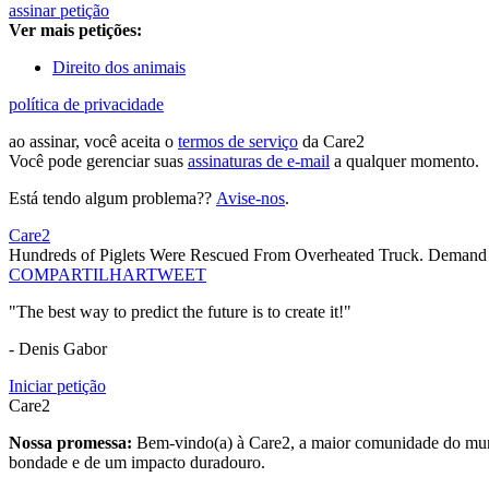
assinar petição
Ver mais petições:
Direito dos animais
política de privacidade
ao assinar, você aceita o
termos de serviço
da Care2
Você pode gerenciar suas
assinaturas de e-mail
a qualquer momento.
Está tendo algum problema??
Avise-nos
.
Care2
Hundreds of Piglets Were Rescued From Overheated Truck. Demand a
COMPARTILHAR
TWEET
"The best way to predict the future is to create it!"
- Denis Gabor
Iniciar petição
Care2
Nossa promessa:
Bem-vindo(a) à Care2, a maior comunidade do mund
bondade e de um impacto duradouro.