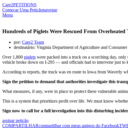
Care2
PETITIONS
Começar Uma Petição
navegar
Menu
Hundreds of Piglets Were Rescued From Overheated 
por:
Care2 Team
destinatário: Virginia Department of Agriculture and Consumer
Over 1,800
piglets
were packed into a truck on a scorching day, only t
vehicle broke down on I-295 — and officials had to intervene just to
According to reports, the truck was en route to Iowa from Waverly w
Sign the petition to demand that authorities investigate this tran
What measures, if any, were in place to protect these vulnerable anim
This is a system that prioritizes profit over life. We must know wheth
Sign now to call for a full investigation into this disturbing inci
assinar petição
COMPARTILHAR
compartilhar com meus amigos do Facebook
TW