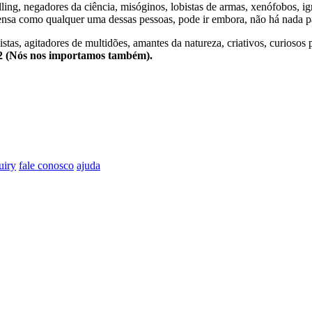
lling, negadores da ciência, misóginos, lobistas de armas, xenófobos, i
nsa como qualquer uma dessas pessoas, pode ir embora, não há nada pa
stas, agitadores de multidões, amantes da natureza, criativos, curiosos 
e2 (Nós nos importamos também).
uiry
fale conosco
ajuda