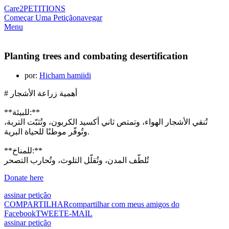
Care2
PETITIONS
Começar Uma Petição
navegar
Menu
Planting trees and combating desertification
por:
Hicham hamiidi
# أهمية زراعة الأشجار
**للبيئة:**
تُنقي الأشجار الهواء، وتمتص ثاني أكسيد الكربون، وتُثبّت التربة،
وتُوفّر موطنًا للحياة البرية.
**للمناخ:**
تُلطّف المدن، وتُقلّل التلوث، وتُحارب التصحر
assinar petição
COMPARTILHAR
compartilhar com meus amigos do
Facebook
TWEET
E-MAIL
assinar petição