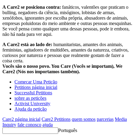
A Care2 se posiciona contra:
fanáticos, valentões que praticam o
bulling, negadores da ciência, misóginos, lobistas de armas,
xenófobos, ignorantes por escolha própria, abusadores de animais,
empresas poluidoras do meio ambiente e outras pessoas mesquinhas.
Se você pensa como qualquer uma dessas pessoas, pode ir embora,
não há nada para ver aqui.
A Care2 está ao lado de:
humanitaristas, amantes dos animais,
feministas, agitadores de multidões, amantes da natureza, criativos,
curiosos por natureza e pessoas que realmente gostam de fazer a
coisa certa.
Vocês são o nosso povo. You Care (Vocês se importam), We
Care2 (Nós nos importamos também).
Começar Uma Petição
Petitions página inicial
Successful Petitions
sobre as petições
Activist University
Ajuda da petição
Care2 página inicial
Care2 Petitions
quem somos
parcerias
Media
Inquiry
fale conosco
ajuda
Português