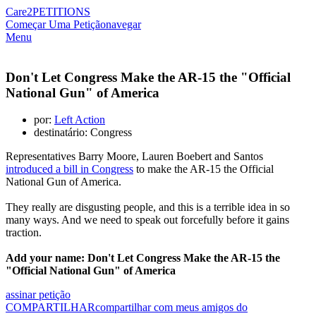
Care2
PETITIONS
Começar Uma Petição
navegar
Menu
Don't Let Congress Make the AR-15 the "Official
National Gun" of America
por:
Left Action
destinatário: Congress
Representatives Barry Moore, Lauren Boebert and Santos
introduced a bill in Congress
to make the AR-15 the Official
National Gun of America.
They really are disgusting people, and this is a terrible idea in so
many ways. And we need to speak out forcefully before it gains
traction.
Add your name: Don't Let Congress Make the AR-15 the
"Official National Gun" of America
assinar petição
COMPARTILHAR
compartilhar com meus amigos do