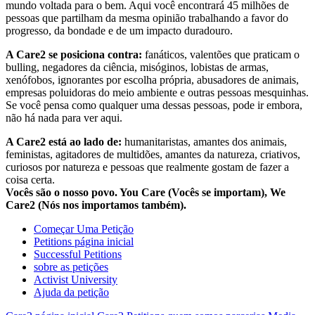
mundo voltada para o bem. Aqui você encontrará 45 milhões de
pessoas que partilham da mesma opinião trabalhando a favor do
progresso, da bondade e de um impacto duradouro.
A Care2 se posiciona contra:
fanáticos, valentões que praticam o
bulling, negadores da ciência, misóginos, lobistas de armas,
xenófobos, ignorantes por escolha própria, abusadores de animais,
empresas poluidoras do meio ambiente e outras pessoas mesquinhas.
Se você pensa como qualquer uma dessas pessoas, pode ir embora,
não há nada para ver aqui.
A Care2 está ao lado de:
humanitaristas, amantes dos animais,
feministas, agitadores de multidões, amantes da natureza, criativos,
curiosos por natureza e pessoas que realmente gostam de fazer a
coisa certa.
Vocês são o nosso povo. You Care (Vocês se importam), We
Care2 (Nós nos importamos também).
Começar Uma Petição
Petitions página inicial
Successful Petitions
sobre as petições
Activist University
Ajuda da petição