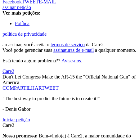
Facebook
TWEET
E-MAIL
assinar petição
Ver mais petições:
Política
política de privacidade
ao assinar, você aceita o
termos de serviço
da Care2
Você pode gerenciar suas
assinaturas de e-mail
a qualquer momento.
Está tendo algum problema??
Avise-nos
.
Care2
Don't Let Congress Make the AR-15 the "Official National Gun" of
America
COMPARTILHAR
TWEET
"The best way to predict the future is to create it!"
- Denis Gabor
Iniciar petição
Care2
Nossa promessa:
Bem-vindo(a) à Care2, a maior comunidade do