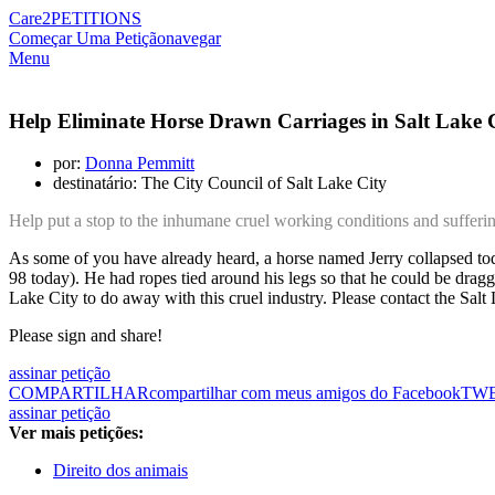
Care2
PETITIONS
Começar Uma Petição
navegar
Menu
Help Eliminate Horse Drawn Carriages in Salt Lake 
por:
Donna Pemmitt
destinatário: The City Council of Salt Lake City
Help put a stop to the inhumane cruel working conditions and sufferin
As some of you have already heard, a horse named Jerry collapsed tod
98 today). He had ropes tied arou
nd his legs so that he could be dragged
Lake City to do away with this cruel industry. Please contact the Salt 
Please sign and share!
assinar petição
COMPARTILHAR
compartilhar com meus amigos do Facebook
TW
assinar petição
Ver mais petições:
Direito dos animais