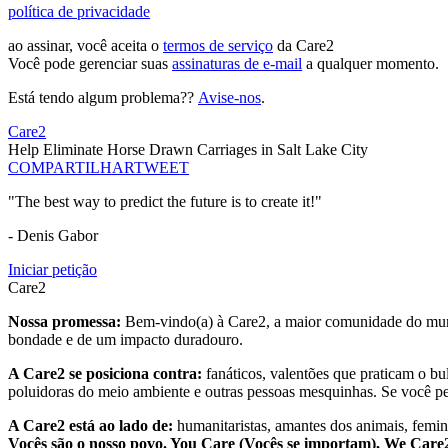
política de privacidade
ao assinar, você aceita o
termos de serviço
da Care2
Você pode gerenciar suas
assinaturas de e-mail
a qualquer momento.
Está tendo algum problema??
Avise-nos
.
Care2
Help Eliminate Horse Drawn Carriages in Salt Lake City
COMPARTILHAR
TWEET
"The best way to predict the future is to create it!"
- Denis Gabor
Iniciar petição
Care2
Nossa promessa:
Bem-vindo(a) à Care2, a maior comunidade do mund
bondade e de um impacto duradouro.
A Care2 se posiciona contra:
fanáticos, valentões que praticam o bu
poluidoras do meio ambiente e outras pessoas mesquinhas. Se você pe
A Care2 está ao lado de:
humanitaristas, amantes dos animais, femini
Vocês são o nosso povo. You Care (Vocês se importam), We Car