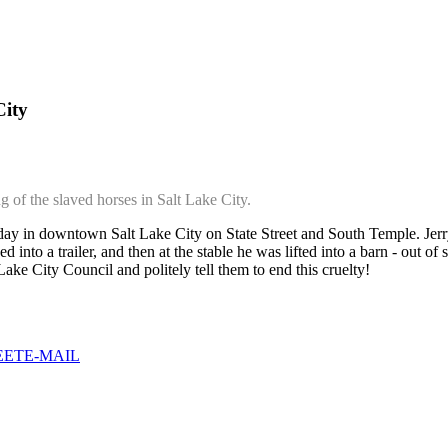
City
g of the slaved horses in Salt Lake City.
ay in downtown Salt Lake City on State Street and South Temple. Jerry 
 into a trailer, and then at the stable he was lifted into a barn - out of s
Lake City Council and politely tell them to end this cruelty!
EET
E-MAIL