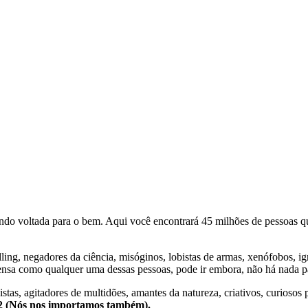
o voltada para o bem. Aqui você encontrará 45 milhões de pessoas qu
lling, negadores da ciência, misóginos, lobistas de armas, xenófobos, i
nsa como qualquer uma dessas pessoas, pode ir embora, não há nada pa
stas, agitadores de multidões, amantes da natureza, criativos, curiosos 
e2 (Nós nos importamos também).