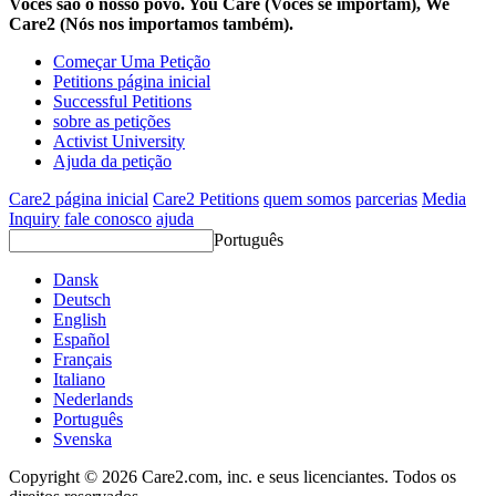
Vocês são o nosso povo. You Care (Vocês se importam), We
Care2 (Nós nos importamos também).
Começar Uma Petição
Petitions página inicial
Successful Petitions
sobre as petições
Activist University
Ajuda da petição
Care2 página inicial
Care2 Petitions
quem somos
parcerias
Media
Inquiry
fale conosco
ajuda
Português
Dansk
Deutsch
English
Español
Français
Italiano
Nederlands
Português
Svenska
Copyright © 2026 Care2.com, inc. e seus licenciantes. Todos os