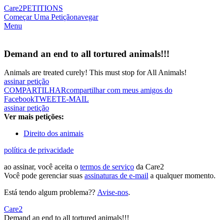
Care2
PETITIONS
Começar Uma Petição
navegar
Menu
Demand an end to all tortured animals!!!
Animals are treated curely! This must stop for All Animals!
assinar petição
COMPARTILHAR
compartilhar com meus amigos do
Facebook
TWEET
E-MAIL
assinar petição
Ver mais petições:
Direito dos animais
política de privacidade
ao assinar, você aceita o
termos de serviço
da Care2
Você pode gerenciar suas
assinaturas de e-mail
a qualquer momento.
Está tendo algum problema??
Avise-nos
.
Care2
Demand an end to all tortured animals!!!