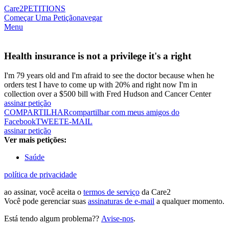
Care2
PETITIONS
Começar Uma Petição
navegar
Menu
Health insurance is not a privilege it's a right
I'm 79 years old and I'm afraid to see the doctor because when he
orders test I have to come up with 20% and right now I'm in
collection over a $500 bill with Fred Hudson and Cancer Center
assinar petição
COMPARTILHAR
compartilhar com meus amigos do
Facebook
TWEET
E-MAIL
assinar petição
Ver mais petições:
Saúde
política de privacidade
ao assinar, você aceita o
termos de serviço
da Care2
Você pode gerenciar suas
assinaturas de e-mail
a qualquer momento.
Está tendo algum problema??
Avise-nos
.