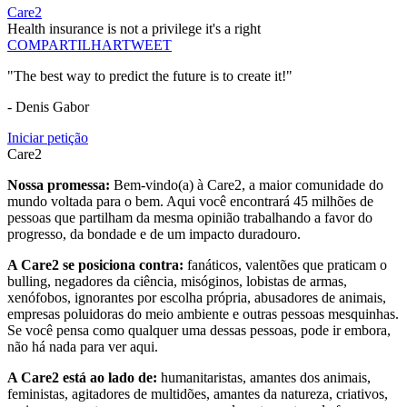
Care2
Health insurance is not a privilege it's a right
COMPARTILHAR
TWEET
"The best way to predict the future is to create it!"
- Denis Gabor
Iniciar petição
Care2
Nossa promessa:
Bem-vindo(a) à Care2, a maior comunidade do
mundo voltada para o bem. Aqui você encontrará 45 milhões de
pessoas que partilham da mesma opinião trabalhando a favor do
progresso, da bondade e de um impacto duradouro.
A Care2 se posiciona contra:
fanáticos, valentões que praticam o
bulling, negadores da ciência, misóginos, lobistas de armas,
xenófobos, ignorantes por escolha própria, abusadores de animais,
empresas poluidoras do meio ambiente e outras pessoas mesquinhas.
Se você pensa como qualquer uma dessas pessoas, pode ir embora,
não há nada para ver aqui.
A Care2 está ao lado de:
humanitaristas, amantes dos animais,
feministas, agitadores de multidões, amantes da natureza, criativos,