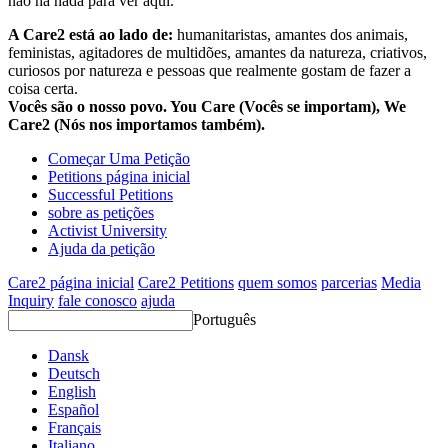
não há nada para ver aqui.
A Care2 está ao lado de:
humanitaristas, amantes dos animais,
feministas, agitadores de multidões, amantes da natureza, criativos,
curiosos por natureza e pessoas que realmente gostam de fazer a
coisa certa.
Vocês são o nosso povo. You Care (Vocês se importam), We
Care2 (Nós nos importamos também).
Começar Uma Petição
Petitions página inicial
Successful Petitions
sobre as petições
Activist University
Ajuda da petição
Care2 página inicial
Care2 Petitions
quem somos
parcerias
Media
Inquiry
fale conosco
ajuda
Português
Dansk
Deutsch
English
Español
Français
Italiano