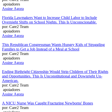
apoiadores
Assine Agora
Florida Lawmakers Want to Increase Child Labor to Include
Overnight Shifts on School Nights. This Is Unconscionable.
por: Care2 Team
apoiadores
Assine Agora
This Republican Congressman Wants Hungry Kids of Struggling
Families to Get a Job Instead of a Meal at School
por: Care2 Team
apoiadores
Assine Agora
Ending Birthright Citizenship Would Strip Children of Their Rights
and Opportunities. This Is Unconstitutional and Downright Un-
American.
por: Care2 Team
apoiadores
Assine Agora
A NICU Nurse Was Caught Fracturing Newborns' Bones
por: Care2 Team