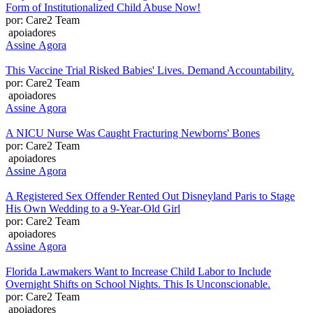
Form of Institutionalized Child Abuse Now!
por: Care2 Team
apoiadores
Assine Agora
This Vaccine Trial Risked Babies' Lives. Demand Accountability.
por: Care2 Team
apoiadores
Assine Agora
A NICU Nurse Was Caught Fracturing Newborns' Bones
por: Care2 Team
apoiadores
Assine Agora
A Registered Sex Offender Rented Out Disneyland Paris to Stage
His Own Wedding to a 9-Year-Old Girl
por: Care2 Team
apoiadores
Assine Agora
Florida Lawmakers Want to Increase Child Labor to Include
Overnight Shifts on School Nights. This Is Unconscionable.
por: Care2 Team
apoiadores