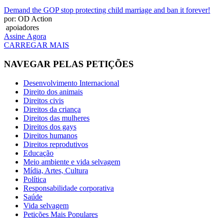
Demand the GOP stop protecting child marriage and ban it forever!
por: OD Action
apoiadores
Assine Agora
CARREGAR MAIS
NAVEGAR PELAS PETIÇÕES
Desenvolvimento Internacional
Direito dos animais
Direitos civis
Direitos da criança
Direitos das mulheres
Direitos dos gays
Direitos humanos
Direitos reprodutivos
Educação
Meio ambiente e vida selvagem
Mídia, Artes, Cultura
Política
Responsabilidade corporativa
Saúde
Vida selvagem
Petições Mais Populares