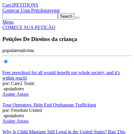
Care2
PETITIONS
Começar Uma Petição
navegar
Search
Menu
COMECE SUA PETIÇÃO
Petições De Direitos da criança
populares
ativista
Free preschool for all would benefit our whole society, and it’s
within reach!
por: Care2 Team
apoiadores
Assine Agora
Tour Operators: Help End Orphanage Trafficking
por: Freedom United
apoiadores
Assine Agora
Why Is Child Marriage Still Legal in the United States? Ban This