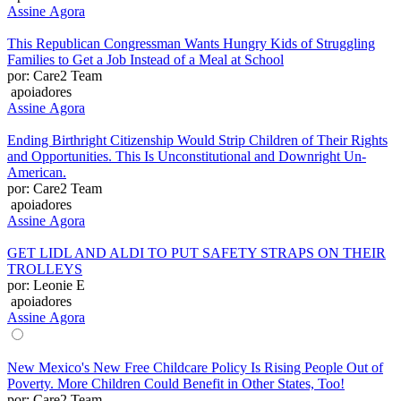
Assine Agora
This Republican Congressman Wants Hungry Kids of Struggling
Families to Get a Job Instead of a Meal at School
por: Care2 Team
apoiadores
Assine Agora
Ending Birthright Citizenship Would Strip Children of Their Rights
and Opportunities. This Is Unconstitutional and Downright Un-
American.
por: Care2 Team
apoiadores
Assine Agora
GET LIDL AND ALDI TO PUT SAFETY STRAPS ON THEIR
TROLLEYS
por: Leonie E
apoiadores
Assine Agora
New Mexico's New Free Childcare Policy Is Rising People Out of
Poverty. More Children Could Benefit in Other States, Too!
por: Care2 Team