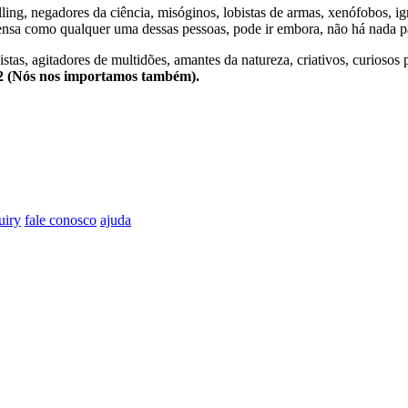
lling, negadores da ciência, misóginos, lobistas de armas, xenófobos, i
nsa como qualquer uma dessas pessoas, pode ir embora, não há nada pa
stas, agitadores de multidões, amantes da natureza, criativos, curiosos 
e2 (Nós nos importamos também).
uiry
fale conosco
ajuda