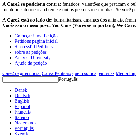
A Care2 se posiciona contra:
fanáticos, valentões que praticam o bu
poluidoras do meio ambiente e outras pessoas mesquinhas. Se você pe
A Care2 está ao lado de:
humanitaristas, amantes dos animais, femini
Vocês são o nosso povo. You Care (Vocês se importam), We Car
Começar Uma Petição
Petitions página inicial
Successful Petitions
sobre as petições
Activist University
Ajuda da petição
Care2 página inicial
Care2 Petitions
quem somos
parcerias
Media Inq
Português
Dansk
Deutsch
English
Español
Français
Italiano
Nederlands
Português
Svenska