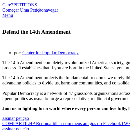
Care2
PETITIONS
Começar Uma Petição
navegar
Menu
Defend the 14th Amendment
por:
Center for Popular Democracy
The 14th Amendment completely revolutionized American society, guaran
process. It establishes that if you are born in the United States, you are
The 14th Amendment protects the fundamental freedoms we rarely thi
advancing policies to divide us, harm our communities, and consolida
Popular Democracy is a network of
47 grassroots organizations
across
upend politics as usual to forge a representative, multiracial governm
Join us in fighting for a world where every person can live fully,
assinar petição
COMPARTILHAR
compartilhar com meus amigos do Facebook
TW
assinar petição