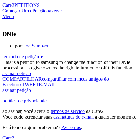
Care2
PETITIONS
Começar Uma Petição
navegar
Menu
DNIe
por:
Joe Sampson
ler carta de petição ▾
This is a petition to samsung to change the function of their DNIe
processing... to give owners the right to turn on or off this function.
assinar petição
COMPARTILHAR
compartilhar com meus amigos do
Facebook
TWEET
E-MAIL
assinar petição
política de privacidade
ao assinar, você aceita o
termos de serviço
da Care2
Você pode gerenciar suas
assinaturas de e-mail
a qualquer momento.
Está tendo algum problema??
Avise-nos
.
Care2