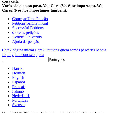
coisa certa.
Vocês são o nosso povo. You Care (Vocês se importam), We
Care2 (Nós nos importamos também).
Começar Uma Petição
Petitions página inicial
Successful Petitions
sobre as petições
Activist University
Ajuda da petição
Care2 página inicial
Care2 Petitions
quem somos
parcerias
Media
Inquiry
fale conosco
ajuda
Português
Dansk
Deutsch
English
Español
Français
Italiano
Nederlands
Português
Svenska