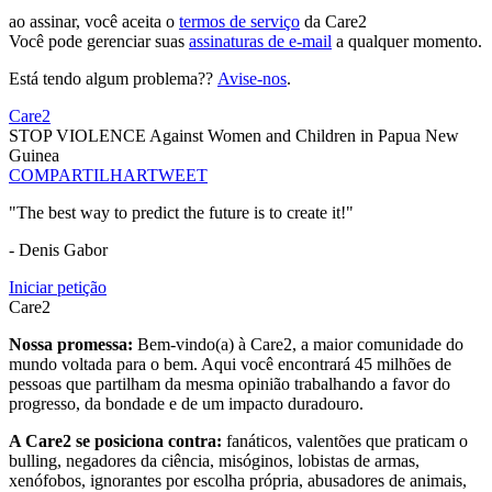
ao assinar, você aceita o
termos de serviço
da Care2
Você pode gerenciar suas
assinaturas de e-mail
a qualquer momento.
Está tendo algum problema??
Avise-nos
.
Care2
STOP VIOLENCE Against Women and Children in Papua New
Guinea
COMPARTILHAR
TWEET
"The best way to predict the future is to create it!"
- Denis Gabor
Iniciar petição
Care2
Nossa promessa:
Bem-vindo(a) à Care2, a maior comunidade do
mundo voltada para o bem. Aqui você encontrará 45 milhões de
pessoas que partilham da mesma opinião trabalhando a favor do
progresso, da bondade e de um impacto duradouro.
A Care2 se posiciona contra:
fanáticos, valentões que praticam o
bulling, negadores da ciência, misóginos, lobistas de armas,
xenófobos, ignorantes por escolha própria, abusadores de animais,