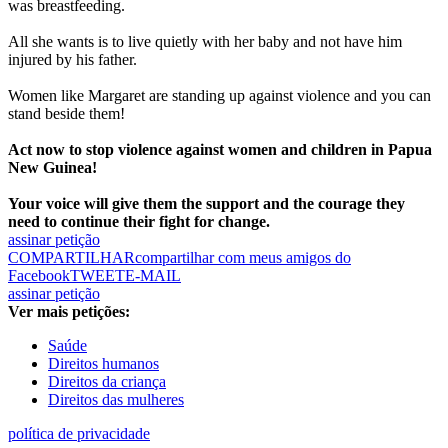
was breastfeeding.
All she wants is to live quietly with her baby and not have him
injured by his father.
Women like Margaret are standing up against violence and you can
stand beside them!
Act now to stop violence against women and children in Papua
New Guinea!
Your voice will give them the support and the courage they
need to continue their fight for change.
assinar petição
COMPARTILHAR
compartilhar com meus amigos do
Facebook
TWEET
E-MAIL
assinar petição
Ver mais petições:
Saúde
Direitos humanos
Direitos da criança
Direitos das mulheres
política de privacidade