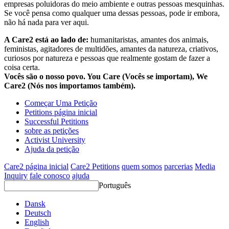
empresas poluidoras do meio ambiente e outras pessoas mesquinhas.
Se você pensa como qualquer uma dessas pessoas, pode ir embora,
não há nada para ver aqui.
A Care2 está ao lado de:
humanitaristas, amantes dos animais,
feministas, agitadores de multidões, amantes da natureza, criativos,
curiosos por natureza e pessoas que realmente gostam de fazer a
coisa certa.
Vocês são o nosso povo. You Care (Vocês se importam), We
Care2 (Nós nos importamos também).
Começar Uma Petição
Petitions página inicial
Successful Petitions
sobre as petições
Activist University
Ajuda da petição
Care2 página inicial
Care2 Petitions
quem somos
parcerias
Media
Inquiry
fale conosco
ajuda
Português
Dansk
Deutsch
English