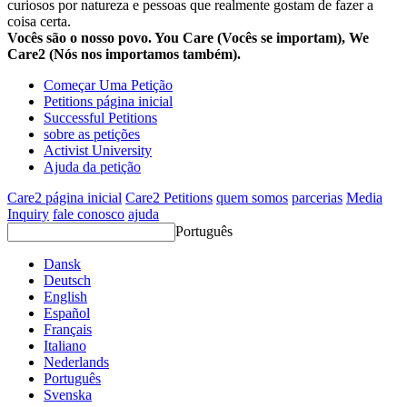
curiosos por natureza e pessoas que realmente gostam de fazer a
coisa certa.
Vocês são o nosso povo. You Care (Vocês se importam), We
Care2 (Nós nos importamos também).
Começar Uma Petição
Petitions página inicial
Successful Petitions
sobre as petições
Activist University
Ajuda da petição
Care2 página inicial
Care2 Petitions
quem somos
parcerias
Media
Inquiry
fale conosco
ajuda
Português
Dansk
Deutsch
English
Español
Français
Italiano
Nederlands
Português
Svenska