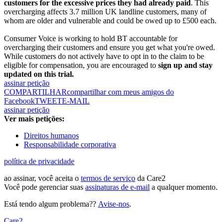
customers for the excessive prices they had already paid
. This
overcharging affects 3.7 million UK landline customers, many of
whom are older and vulnerable and could be owed up to £500 each.
Consumer Voice is working to hold BT accountable for
overcharging their customers and ensure you get what you're owed.
While customers do not actively have to opt in to the claim to be
eligible for compensation, you are encouraged to
sign up and stay
updated on this trial.
assinar petição
COMPARTILHAR
compartilhar com meus amigos do
Facebook
TWEET
E-MAIL
assinar petição
Ver mais petições:
Direitos humanos
Responsabilidade corporativa
política de privacidade
ao assinar, você aceita o
termos de serviço
da Care2
Você pode gerenciar suas
assinaturas de e-mail
a qualquer momento.
Está tendo algum problema??
Avise-nos
.
Care2