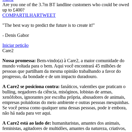
Are you one of the 3.7m BT landline customers who could be owed
up to £400?
COMPARTILHAR
TWEET
"The best way to predict the future is to create it!"
- Denis Gabor
Iniciar petição
Care2
Nossa promessa:
Bem-vindo(a) à Care2, a maior comunidade do
mundo voltada para o bem. Aqui você encontrará 45 milhões de
pessoas que partilham da mesma opinião trabalhando a favor do
progresso, da bondade e de um impacto duradouro.
A Care2 se posiciona contra:
fanáticos, valentões que praticam o
bulling, negadores da ciência, misóginos, lobistas de armas,
xenófobos, ignorantes por escolha própria, abusadores de animais,
empresas poluidoras do meio ambiente e outras pessoas mesquinhas.
Se você pensa como qualquer uma dessas pessoas, pode ir embora,
não há nada para ver aqui.
A Care2 está ao lado de:
humanitaristas, amantes dos animais,
feministas, agitadores de multidões, amantes da natureza, criativos,