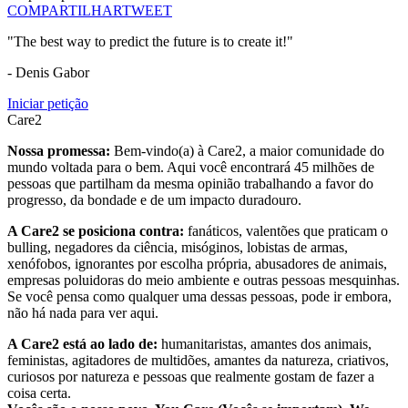
COMPARTILHAR
TWEET
"The best way to predict the future is to create it!"
- Denis Gabor
Iniciar petição
Care2
Nossa promessa:
Bem-vindo(a) à Care2, a maior comunidade do
mundo voltada para o bem. Aqui você encontrará 45 milhões de
pessoas que partilham da mesma opinião trabalhando a favor do
progresso, da bondade e de um impacto duradouro.
A Care2 se posiciona contra:
fanáticos, valentões que praticam o
bulling, negadores da ciência, misóginos, lobistas de armas,
xenófobos, ignorantes por escolha própria, abusadores de animais,
empresas poluidoras do meio ambiente e outras pessoas mesquinhas.
Se você pensa como qualquer uma dessas pessoas, pode ir embora,
não há nada para ver aqui.
A Care2 está ao lado de:
humanitaristas, amantes dos animais,
feministas, agitadores de multidões, amantes da natureza, criativos,
curiosos por natureza e pessoas que realmente gostam de fazer a
coisa certa.