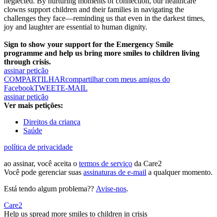
neglected. By nurturing moments of connection, our healthcare
clowns support children and their families in navigating the
challenges they face—reminding us that even in the darkest times,
joy and laughter are essential to human dignity.
Sign to show your support for the Emergency Smile
programme and help us bring more smiles to children living
through crisis.
assinar petição
COMPARTILHAR
compartilhar com meus amigos do
Facebook
TWEET
E-MAIL
assinar petição
Ver mais petições:
Direitos da criança
Saúde
política de privacidade
ao assinar, você aceita o
termos de serviço
da Care2
Você pode gerenciar suas
assinaturas de e-mail
a qualquer momento.
Está tendo algum problema??
Avise-nos
.
Care2
Help us spread more smiles to children in crisis