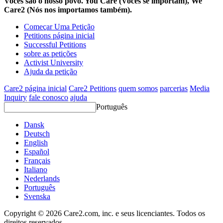
Vocês são o nosso povo. You Care (Vocês se importam), We
Care2 (Nós nos importamos também).
Começar Uma Petição
Petitions página inicial
Successful Petitions
sobre as petições
Activist University
Ajuda da petição
Care2 página inicial
Care2 Petitions
quem somos
parcerias
Media
Inquiry
fale conosco
ajuda
Português
Dansk
Deutsch
English
Español
Français
Italiano
Nederlands
Português
Svenska
Copyright © 2026 Care2.com, inc. e seus licenciantes. Todos os
direitos reservados