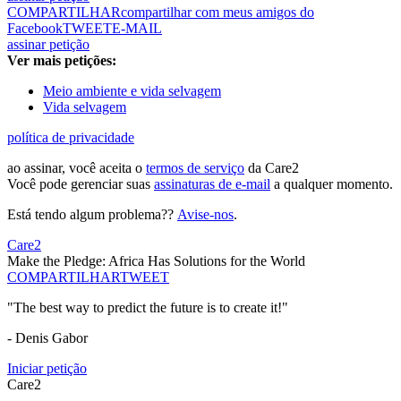
COMPARTILHAR
compartilhar com meus amigos do
Facebook
TWEET
E-MAIL
assinar petição
Ver mais petições:
Meio ambiente e vida selvagem
Vida selvagem
política de privacidade
ao assinar, você aceita o
termos de serviço
da Care2
Você pode gerenciar suas
assinaturas de e-mail
a qualquer momento.
Está tendo algum problema??
Avise-nos
.
Care2
Make the Pledge: Africa Has Solutions for the World
COMPARTILHAR
TWEET
"The best way to predict the future is to create it!"
- Denis Gabor
Iniciar petição
Care2