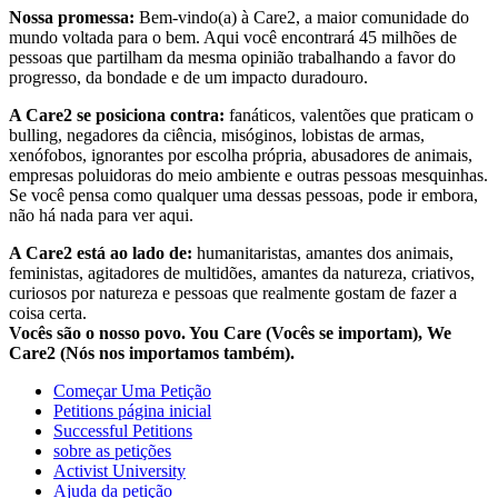
Nossa promessa:
Bem-vindo(a) à Care2, a maior comunidade do
mundo voltada para o bem. Aqui você encontrará 45 milhões de
pessoas que partilham da mesma opinião trabalhando a favor do
progresso, da bondade e de um impacto duradouro.
A Care2 se posiciona contra:
fanáticos, valentões que praticam o
bulling, negadores da ciência, misóginos, lobistas de armas,
xenófobos, ignorantes por escolha própria, abusadores de animais,
empresas poluidoras do meio ambiente e outras pessoas mesquinhas.
Se você pensa como qualquer uma dessas pessoas, pode ir embora,
não há nada para ver aqui.
A Care2 está ao lado de:
humanitaristas, amantes dos animais,
feministas, agitadores de multidões, amantes da natureza, criativos,
curiosos por natureza e pessoas que realmente gostam de fazer a
coisa certa.
Vocês são o nosso povo. You Care (Vocês se importam), We
Care2 (Nós nos importamos também).
Começar Uma Petição
Petitions página inicial
Successful Petitions
sobre as petições
Activist University
Ajuda da petição