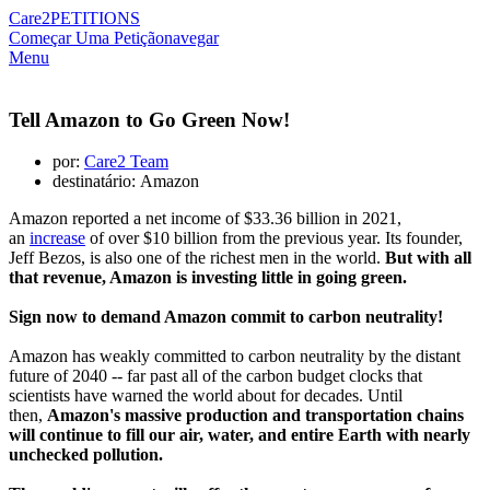
Care2
PETITIONS
Começar Uma Petição
navegar
Menu
Tell Amazon to Go Green Now!
por:
Care2 Team
destinatário: Amazon
Amazon reported a net income of $33.36 billion in 2021,
an
increase
of over $10 billion from the previous year. Its founder,
Jeff Bezos, is also one of the richest men in the world.
But with all
that revenue, Amazon is investing little in going green.
Sign now to demand Amazon commit to carbon neutrality!
Amazon has weakly committed to carbon neutrality by the distant
future of 2040 -- far past all of the carbon budget clocks that
scientists have warned the world about for decades. Until
then,
Amazon's massive production and transportation chains
will continue to fill our air, water, and entire Earth with nearly
unchecked pollution.