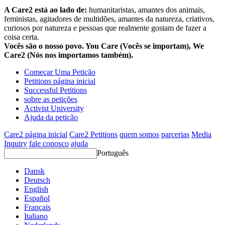
A Care2 está ao lado de:
humanitaristas, amantes dos animais,
feministas, agitadores de multidões, amantes da natureza, criativos,
curiosos por natureza e pessoas que realmente gostam de fazer a
coisa certa.
Vocês são o nosso povo. You Care (Vocês se importam), We
Care2 (Nós nos importamos também).
Começar Uma Petição
Petitions página inicial
Successful Petitions
sobre as petições
Activist University
Ajuda da petição
Care2 página inicial
Care2 Petitions
quem somos
parcerias
Media
Inquiry
fale conosco
ajuda
Português
Dansk
Deutsch
English
Español
Français
Italiano