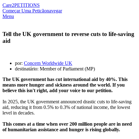
Care2
PETITIONS
Começar Uma Petição
navegar
Menu
Tell the UK government to reverse cuts to life-saving
aid
por:
Concern Worldwide UK
destinatário: Member of Parliament (MP)
The UK government has cut international aid by 40%. This
means more hunger and sickness around the world. If you
believe this isn't right, add your voice to our petition.
In 2025, the UK government announced drastic cuts to life-saving
aid, reducing it from 0.5% to 0.3% of national income, the lowest
level in decades.
This comes at a time when over 200 million people are in need
of humanitarian assistance and hunger is rising globally.