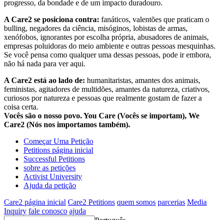
progresso, da bondade e de um impacto duradouro.
A Care2 se posiciona contra:
fanáticos, valentões que praticam o
bulling, negadores da ciência, misóginos, lobistas de armas,
xenófobos, ignorantes por escolha própria, abusadores de animais,
empresas poluidoras do meio ambiente e outras pessoas mesquinhas.
Se você pensa como qualquer uma dessas pessoas, pode ir embora,
não há nada para ver aqui.
A Care2 está ao lado de:
humanitaristas, amantes dos animais,
feministas, agitadores de multidões, amantes da natureza, criativos,
curiosos por natureza e pessoas que realmente gostam de fazer a
coisa certa.
Vocês são o nosso povo. You Care (Vocês se importam), We
Care2 (Nós nos importamos também).
Começar Uma Petição
Petitions página inicial
Successful Petitions
sobre as petições
Activist University
Ajuda da petição
Care2 página inicial
Care2 Petitions
quem somos
parcerias
Media
Inquiry
fale conosco
ajuda