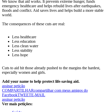
We know that aid works. It prevents extreme hunger, funds
emergency healthcare and helps rebuild lives after earthquakes,
floods and conflict. Aid saves lives and helps build a more stable
world.
The consequences of these cuts are real:
Less healthcare
Less education
Less clean water
Less stability
Less hope
Cuts to aid hit those already pushed to the margins the hardest,
especially women and girls.
Add your name to help protect life-saving aid.
assinar petição
COMPARTILHAR
compartilhar com meus amigos do
Facebook
TWEET
E-MAIL
assinar petição
Ver mais petições: