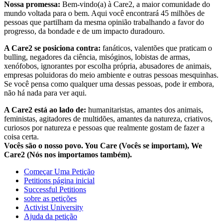
Nossa promessa:
Bem-vindo(a) à Care2, a maior comunidade do
mundo voltada para o bem. Aqui você encontrará 45 milhões de
pessoas que partilham da mesma opinião trabalhando a favor do
progresso, da bondade e de um impacto duradouro.
A Care2 se posiciona contra:
fanáticos, valentões que praticam o
bulling, negadores da ciência, misóginos, lobistas de armas,
xenófobos, ignorantes por escolha própria, abusadores de animais,
empresas poluidoras do meio ambiente e outras pessoas mesquinhas.
Se você pensa como qualquer uma dessas pessoas, pode ir embora,
não há nada para ver aqui.
A Care2 está ao lado de:
humanitaristas, amantes dos animais,
feministas, agitadores de multidões, amantes da natureza, criativos,
curiosos por natureza e pessoas que realmente gostam de fazer a
coisa certa.
Vocês são o nosso povo. You Care (Vocês se importam), We
Care2 (Nós nos importamos também).
Começar Uma Petição
Petitions página inicial
Successful Petitions
sobre as petições
Activist University
Ajuda da petição