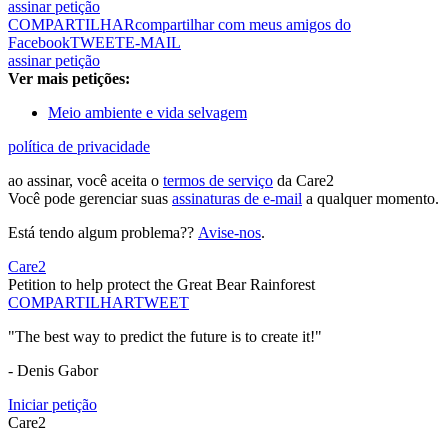
assinar petição
COMPARTILHAR
compartilhar com meus amigos do
Facebook
TWEET
E-MAIL
assinar petição
Ver mais petições:
Meio ambiente e vida selvagem
política de privacidade
ao assinar, você aceita o
termos de serviço
da Care2
Você pode gerenciar suas
assinaturas de e-mail
a qualquer momento.
Está tendo algum problema??
Avise-nos
.
Care2
Petition to help protect the Great Bear Rainforest
COMPARTILHAR
TWEET
"The best way to predict the future is to create it!"
- Denis Gabor
Iniciar petição
Care2