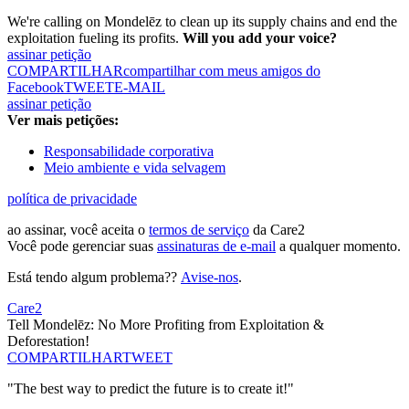
We're calling on Mondelēz to clean up its supply chains and end the
exploitation fueling its profits.
Will you add your voice?
assinar petição
COMPARTILHAR
compartilhar com meus amigos do
Facebook
TWEET
E-MAIL
assinar petição
Ver mais petições:
Responsabilidade corporativa
Meio ambiente e vida selvagem
política de privacidade
ao assinar, você aceita o
termos de serviço
da Care2
Você pode gerenciar suas
assinaturas de e-mail
a qualquer momento.
Está tendo algum problema??
Avise-nos
.
Care2
Tell Mondelēz: No More Profiting from Exploitation &
Deforestation!
COMPARTILHAR
TWEET
"The best way to predict the future is to create it!"