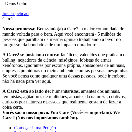
- Denis Gabor
Iniciar petição
Care2
Nossa promessa:
Bem-vindo(a) à Care2, a maior comunidade do
mundo voltada para o bem. Aqui você encontrará 45 milhões de
pessoas que partilham da mesma opinião trabalhando a favor do
progresso, da bondade e de um impacto duradouro.
A Care2 se posiciona contra:
fanáticos, valentões que praticam o
bulling, negadores da ciência, misóginos, lobistas de armas,
xenófobos, ignorantes por escolha própria, abusadores de animais,
empresas poluidoras do meio ambiente e outras pessoas mesquinhas.
Se você pensa como qualquer uma dessas pessoas, pode ir embora,
não há nada para ver aqui.
A Care2 está ao lado de:
humanitaristas, amantes dos animais,
feministas, agitadores de multidões, amantes da natureza, criativos,
curiosos por natureza e pessoas que realmente gostam de fazer a
coisa certa.
Vocês são o nosso povo. You Care (Vocês se importam), We
Care2 (Nós nos importamos também).
Começar Uma Petição