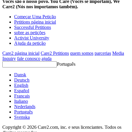
Vocês são o nosso povo. You Care (Vocês se importam), We
Care2 (Nós nos importamos também).
Começar Uma Petição
Petitions página inicial
Successful Petitions
sobre as petições
Activist University
Ajuda da petição
Care2 página inicial
Care2 Petitions
quem somos
parcerias
Media
Inquiry
fale conosco
ajuda
Português
Dansk
Deutsch
English
Español
Français
Italiano
Nederlands
Português
Svenska
Copyright © 2026 Care2.com, inc. e seus licenciantes. Todos os