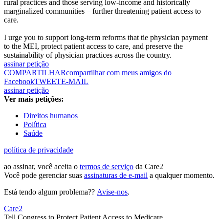
rural practices and those serving low-income and historically
marginalized communities – further threatening patient access to
care.
I urge you to support long-term reforms that tie physician payment
to the MEI, protect patient access to care, and preserve the
sustainability of physician practices across the country.
assinar petição
COMPARTILHAR
compartilhar com meus amigos do
Facebook
TWEET
E-MAIL
assinar petição
Ver mais petições:
Direitos humanos
Política
Saúde
política de privacidade
ao assinar, você aceita o
termos de serviço
da Care2
Você pode gerenciar suas
assinaturas de e-mail
a qualquer momento.
Está tendo algum problema??
Avise-nos
.
Care2
Tell Congress to Protect Patient Access to Medicare