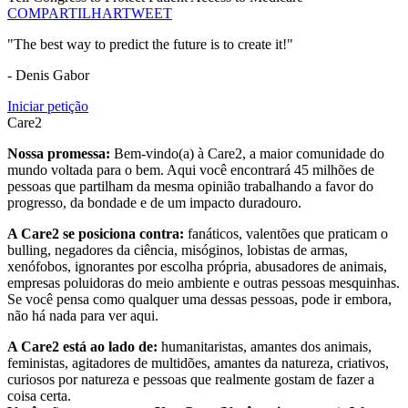
COMPARTILHAR
TWEET
"The best way to predict the future is to create it!"
- Denis Gabor
Iniciar petição
Care2
Nossa promessa:
Bem-vindo(a) à Care2, a maior comunidade do
mundo voltada para o bem. Aqui você encontrará 45 milhões de
pessoas que partilham da mesma opinião trabalhando a favor do
progresso, da bondade e de um impacto duradouro.
A Care2 se posiciona contra:
fanáticos, valentões que praticam o
bulling, negadores da ciência, misóginos, lobistas de armas,
xenófobos, ignorantes por escolha própria, abusadores de animais,
empresas poluidoras do meio ambiente e outras pessoas mesquinhas.
Se você pensa como qualquer uma dessas pessoas, pode ir embora,
não há nada para ver aqui.
A Care2 está ao lado de:
humanitaristas, amantes dos animais,
feministas, agitadores de multidões, amantes da natureza, criativos,
curiosos por natureza e pessoas que realmente gostam de fazer a
coisa certa.